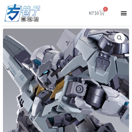
跳
0
至
購
NT$
0
物
主
籃
要
內
容