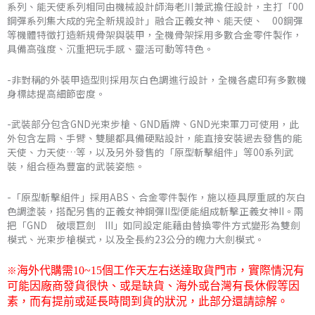
系列、能天使系列相同由機械設計師海老川兼武擔任設計，主打「00
到
鋼彈系列集大成的完全新規設計」融合正義女神、能天使、 00鋼彈
等機體特徵打造新規骨架與裝甲，全機骨架採用多數合金零件製作，
NT$14,700
具備高強度、沉重把玩手感、靈活可動等特色。
-非對稱的外裝甲造型則採用灰白色調進行設計，全機各處印有多數機
身標誌提高細節密度。
-武裝部分包含GND光束步槍、GND盾牌、GND光束軍刀可使用，此
外包含左肩、手臂、雙腿都具備硬點設計，能直接安裝過去發售的能
天使、力天使…等，以及另外發售的「原型斬擊組件」等00系列武
裝，組合極為豐富的武裝姿態。
-「原型斬擊組件」採用ABS、合金零件製作，施以極具厚重感的灰白
色調塗裝，搭配另售的正義女神鋼彈II型便能組成斬擊正義女神II。兩
把「GND 破壞巨劍 III」如同設定能藉由替換零件方式變形為雙劍
模式、光束步槍模式，以及全長約23公分的魄力大劍模式。
※
海外代購需
10~15
個工作天左右送達取貨門市，
實際情況有
可能因廠商發貨很快、或是缺貨、海外或台灣有長休假等因
素，而有提前或延長時間到貨的狀況，此部分還請諒解。