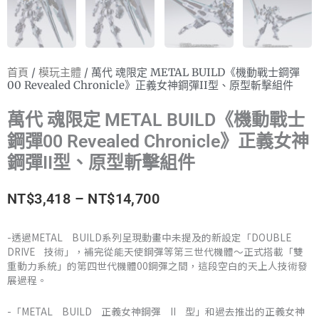
首頁
/
模玩主體
/ 萬代 魂限定 METAL BUILD《機動戰士鋼彈
00 Revealed Chronicle》正義女神鋼彈II型、原型斬擊組件
萬代 魂限定 METAL BUILD《機動戰士
鋼彈00 Revealed Chronicle》正義女神
鋼彈II型、原型斬擊組件
價
NT$
3,418
–
NT$
14,700
格
-透過METAL BUILD系列呈現動畫中未提及的新設定「DOUBLE
DRIVE 技術」，補完從能天使鋼彈等第三世代機體～正式搭載「雙
範
重動力系統」的第四世代機體00鋼彈之間，這段空白的天上人技術發
展過程。
圍：
NT$3,418
-「METAL BUILD 正義女神鋼彈 II 型」和過去推出的正義女神