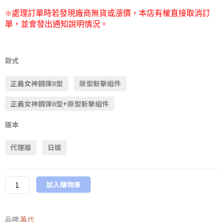
※
處理訂單時若發現廠商無貨或漲價，本店有權直接取消訂
單，並會發出通知說明情況。
萬
代
款式
魂
正義女神鋼彈II型
原型斬擊組件
限
定
正義女神鋼彈II型+原型斬擊組件
METAL
BUILD《機
版本
動
戰
代理版
日版
士
鋼
彈
加入購物車
00
Revealed
品牌:
萬代
Chronicle》