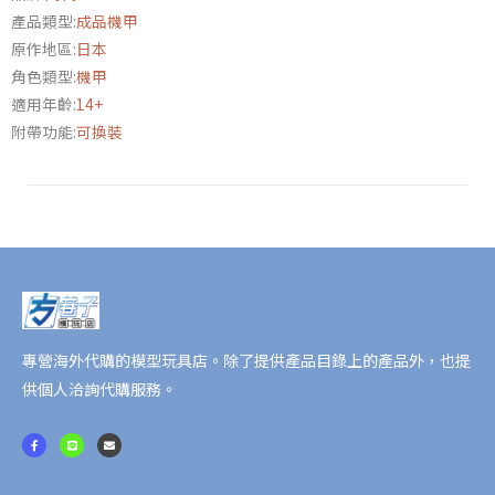
產品類型:
成品機甲
正
原作地區:
日本
義
角色類型:
機甲
女
適用年齡:
14+
神
附帶功能:
可換裝
鋼
彈
II
型、
原
型
斬
擊
組
專營海外代購的模型玩具店。除了提供產品目錄上的產品外，也提
件
供個人洽詢代購服務。
數
F
L
E
量
a
i
n
c
n
v
e
e
e
b
l
o
o