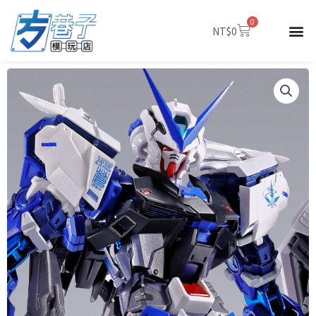
跳
0
至
購
NT$
0
物
主
籃
要
內
容