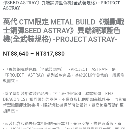
彈SEED ASTRAY》異端鋼彈藍色機(全武裝規格) -PROJECT
ASTRAY-
萬代 CTM限定 METAL BUILD《機動戰
士鋼彈SEED ASTRAY》異端鋼彈藍色
機(全武裝規格) -PROJECT ASTRAY-
價
NT$
8,640
–
NT$
17,830
格
-「異端鋼彈藍色機（全武裝規格） -PROJECT ASTRAY-」是
『PROJECT ASTRAY』系列首款商品，基於2016年發售的一般版修
範
改而來。
圍：
-除了翻新裝甲塗裝色彩外，下半身也替換和「異端鋼彈 RED
NT$8,640
DRAGONICS」相同設計的零件，不僅身形比例更加高挑修長，也具備
新型膝關節連動機構、腰部滑動機構等可動設計，讓高跪姿等動作更
到
加自然。
NT$17,830
-武裝包含和過去版本相同的光束軍刀、光束步槍、抗光束盾牌、背