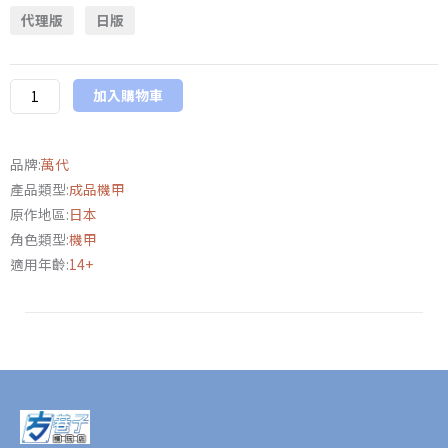
BUILD《機
代理版
日版
動
戰
士
加入購物車
鋼
彈
SEED
品牌:
萬代
ASTRAY》
產品類型:
成品機甲
異
原作地區:
日本
端
角色類型:
機甲
鋼
適用年齡:
14+
彈
藍
色
機
(全
武
裝