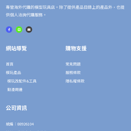
規
專營海外代購的模型玩具店。除了提供產品目錄上的產品外，也提
格)
供個人洽詢代購服務。
-
PROJECT
F
L
E
a
i
n
ASTRAY-
c
n
v
e
e
e
b
l
數
o
o
o
p
網站導覽
購物支援
量
k
e
-
f
首頁
常見問題
模玩產品
服務條款
模玩改配件&工具
隱私權條款
動漫周邊
公司資訊
統編：88926104