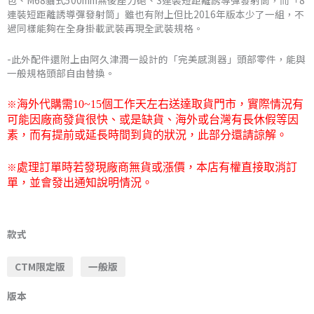
包、M68貓式500mm無後座力砲、3連裝短距離誘導彈發射筒，而「8
連裝短距離誘導彈發射筒」雖也有附上但比2016年版本少了一組，不
過同樣能夠在全身掛載武裝再現全武裝規格。
-此外配件還附上由阿久津潤一設計的「完美感測器」頭部零件，能與
一般規格頭部自由替換。
※
海外代購需
10~15
個工作天左右送達取貨門市，
實際情況有
可能因廠商發貨很快、或是缺貨、海外或台灣有長休假等因
素，而有提前或延長時間到貨的狀況，此部分還請諒解。
※
處理訂單時若發現廠商無貨或漲價，本店有權直接取消訂
單，並會發出通知說明情況。
萬
代
款式
CTM
CTM限定版
一般版
限
定
版本
METAL