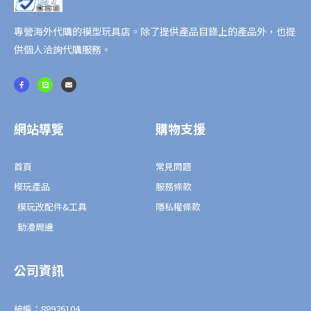
由
鋼
專營海外代購的模型玩具店。除了提供產品目錄上的產品外，也提
彈
供個人洽詢代購服務。
貳
F
L
E
式
a
i
n
c
n
v
初
e
e
e
b
l
o
o
音
o
p
網站導覽
購物支援
k
e
未
-
f
來
首頁
常見問題
Ver.
數
模玩產品
服務條款
量
模玩改配件&工具
隱私權條款
動漫周邊
公司資訊
統編：88926104