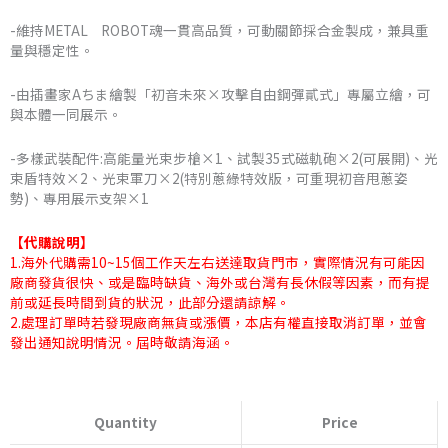
-維持METAL ROBOT魂一貫高品質，可動關節採合金製成，兼具重
量與穩定性。
-由插畫家Aちま繪製「初音未來×攻擊自由鋼彈貳式」專屬立繪，可
與本體一同展示。
-多樣武裝配件:高能量光束步槍×1、試製35式磁軌砲×2(可展開)、光
束盾特效×2、光束軍刀×2(特別蔥綠特效版，可重現初音甩蔥姿
勢)、專用展示支架×1
【代購說明】
1.海外代購需10~15個工作天左右送達取貨門市，實際情況有可能因
廠商發貨很快、或是臨時缺貨、海外或台灣有長休假等因素，而有提
前或延長時間到貨的狀況，此部分還請諒解。
2.處理訂單時若發現廠商無貨或漲價，本店有權直接取消訂單，並會
發出通知說明情況。屆時敬請海涵。
日
版
Quantity
Price
萬