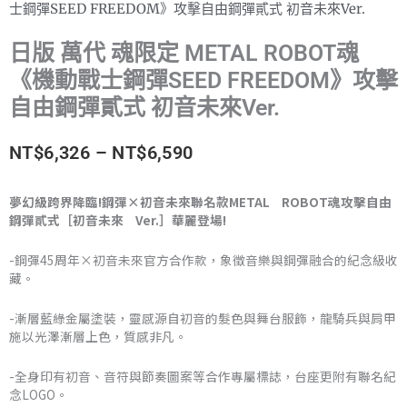
士鋼彈SEED FREEDOM》攻擊自由鋼彈貳式 初音未來Ver.
日版 萬代 魂限定 METAL ROBOT魂
《機動戰士鋼彈SEED FREEDOM》攻擊
自由鋼彈貳式 初音未來Ver.
價
NT$
6,326
–
NT$
6,590
格
夢幻級跨界降臨!鋼彈×初音未來聯名款METAL ROBOT魂攻擊自由
鋼彈貳式［初音未來 Ver.］華麗登場!
範
圍：
-鋼彈45周年×初音未來官方合作款，象徵音樂與鋼彈融合的紀念級收
藏。
NT$6,326
-漸層藍綠金屬塗裝，靈感源自初音的髮色與舞台服飾，龍騎兵與肩甲
到
施以光澤漸層上色，質感非凡。
NT$6,590
-全身印有初音、音符與節奏圖案等合作專屬標誌，台座更附有聯名紀
念LOGO。