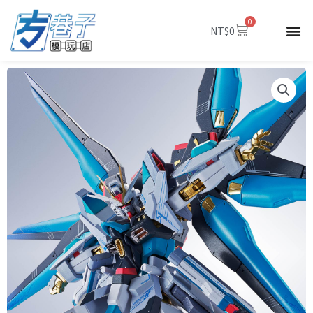
跳
0
至
購
NT$
0
物
主
籃
要
內
容