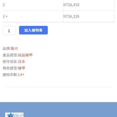
代
2
NT$
6,458
魂
3 +
NT$
6,326
限
定
METAL
加入購物車
ROBOT
魂
品牌:
萬代
《機
產品類型:
成品機甲
動
原作地區:
日本
戰
角色類型:
機甲
士
適用年齡:
14+
鋼
彈
SEED
FREEDOM》
攻
擊
自