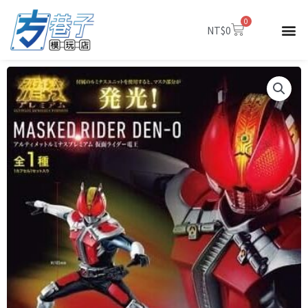
跳
0
至
購
NT$
0
物
主
籃
要
內
容