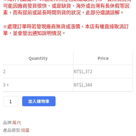
圍：
可能因廠商發貨很快、或是缺貨、海外或台灣有長休假等因
素，而有提前或延長時間到貨的狀況，此部分還請諒解。
NT$1,344
※
處理訂單時若發現廠商無貨或漲價，本店有權直接取消訂
到
單，並會發出通知說明情況。
NT$1,400
日
版
Quantity
Price
萬
代
2
NT$
1,372
PB
3 +
NT$
1,344
限
定
終
加入購物車
極
發
品牌:
萬代
光
產品類型:
扭蛋
假