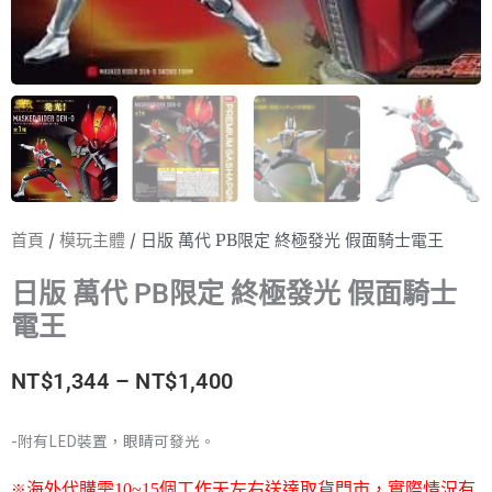
首頁
/
模玩主體
/ 日版 萬代 PB限定 終極發光 假面騎士電王
日版 萬代 PB限定 終極發光 假面騎士
電王
價
NT$
1,344
–
NT$
1,400
格
-附有LED裝置，眼睛可發光。
範
※
海外代購需
10~15
個工作天左右送達取貨門市，
實際情況有