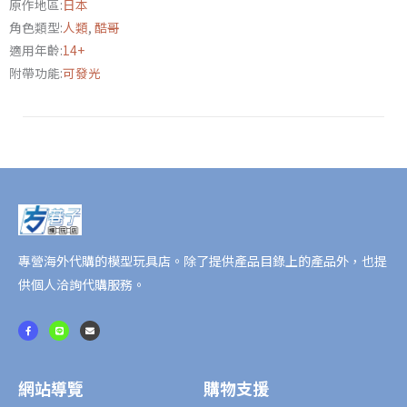
原作地區:
日本
面
角色類型:
人類
,
酷哥
騎
適用年齡:
14+
士
附帶功能:
可發光
電
王
數
量
專營海外代購的模型玩具店。除了提供產品目錄上的產品外，也提
供個人洽詢代購服務。
F
L
E
a
i
n
c
n
v
e
e
e
b
l
o
o
o
p
網站導覽
購物支援
k
e
-
f