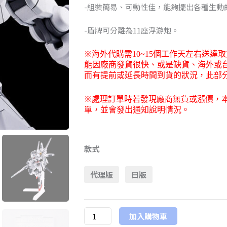
NT$912
-組裝簡易、可動性佳，能夠擺出各種生動
到
-盾牌可分離為11座浮游炮。
NT$1,510
※
海外代購需
10~15
個工作天左右送達取
能因廠商發貨很快、或是缺貨、海外或
而有提前或延長時間到貨的狀況，此部
※
處理訂單時若發現廠商無貨或漲價，
單，並會發出通知說明情況。
萬
代
款式
PB
代理版
日版
限
定
HG
加入購物車
1/144《機