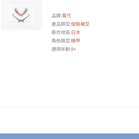
動
戰
品牌:
萬代
士
產品類型:
組裝模型
鋼
原作地區:
日本
彈
角色類型:
機甲
水
適用年齡:
8+
星
的
魔
女》
異
靈
鋼
彈
帕
梅
特