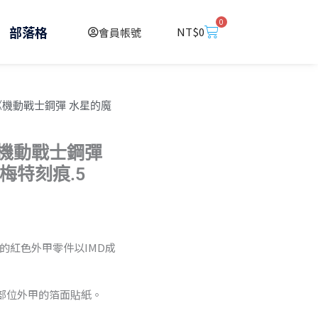
0
購
部落格
NT$
0
會員帳號
物
籃
144《機動戰士鋼彈 水星的魔
4《機動戰士鋼彈
梅特刻痕.5
的紅色外甲零件以IMD成
部位外甲的箔面貼紙。