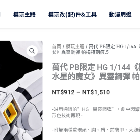
則
模玩主體
模玩改(配)件&工具
動漫周邊
首頁
/
模玩主體
/ 萬代 PB限定 HG 1/
女》異靈鋼彈 帕梅特刻痕.5
萬代 PB限定 HG 1/14
水星的魔女》異靈鋼彈 帕
價
NT$
912
–
NT$
1,510
格
-沿用通販的”HG 異靈鋼彈”，劇中閃耀
形色技術再現。
範
圍：
-附帶兩種重現頭、胸、肩、前裝甲、大腿