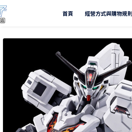
跳
至
首頁
經營方式與購物規
主
要
內
容