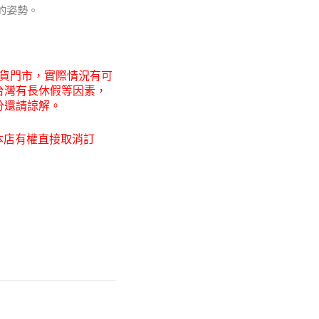
的姿勢。
貨門市，
實際情況有可
台灣有長休假等因素，
分還請諒解。
本店有權直接取消訂