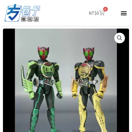
跳
0
至
購
NT$
0
物
主
籃
要
內
容