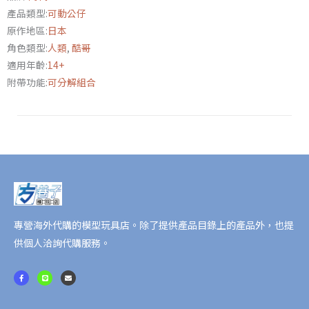
OOO》
產品類型:
可動公仔
鷹
原作地區:
日本
螳
角色類型:
人類
,
酷哥
螂
適用年齡:
14+
聯
附帶功能:
可分解組合
組
&
鷹
虎
豹
聯
組
亞
種
專營海外代購的模型玩具店。除了提供產品目錄上的產品外，也提
套
供個人洽詢代購服務。
裝
F
L
E
數
a
i
n
c
n
v
e
e
e
量
b
l
o
o