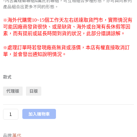
-內含鷹螳螂聯組&鷹虎豹聯組，可互相組合多種形態，亦可與同系列
產品組合出更多不同的形態。
範
圍：
※
海外代購需
10~15
個工作天左右送達取貨門市，
實際情況有
可能因廠商發貨很快、或是缺貨、海外或台灣有長休假等因
NT$2,141
素，而有提前或延長時間到貨的狀況，此部分還請諒解。
到
※
處理訂單時若發現廠商無貨或漲價，本店有權直接取消訂
單，並會發出通知說明情況。
NT$2,560
萬
代
款式
魂
代理版
日版
限
定
S.H.Figuarts《假
加入購物車
面
騎
士
品牌:
萬代