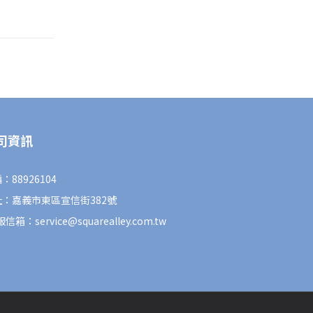
司資訊
：88926104
址：嘉義市東區宣信街382號
信箱：service@squarealley.com.tw