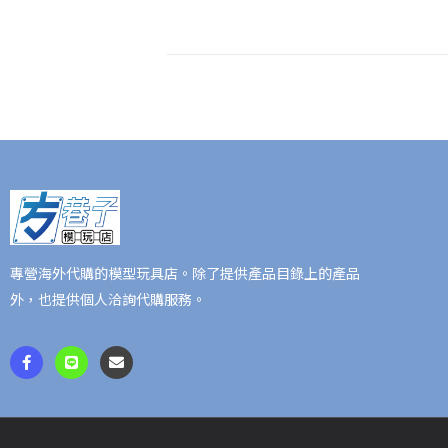
專營海外代購的模型玩具店。除了提供產品目錄上的產品
外，也提供個人洽詢代購服務。
F
L
E
a
i
n
c
n
v
e
e
e
b
l
o
o
o
p
k
e