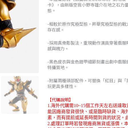
卡》，由新版空我小野寺雄介在地之石力
NT$3,88
態。
到
-相較於原作究極型態，昇華究極型態的戰
存在感。
NT$4,05
-採用真骨彫製法，重現動作演員穿著戲服
感與魄力。
-黑色皮衣與金色鎧甲細節刻畫出劇中戲服
特攝質地。
-附屬兩種頭部配件，可替換「紅目」與「
玩更具多樣性。
【代購說明】
1.
海外代購需
10~15
個工作天左右送達取
能因廠商發貨很快、或是臨時缺貨、海
素，而有提前或延長時間到貨的狀況，
2.
處理訂單時若發現廠商無貨或漲價，