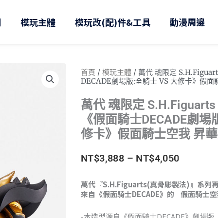
則
模玩主體
模玩改(配)件&工具
動漫周邊
首頁
/
模玩主體
/ 萬代 魂限定 S.H.Fig
DECADE劇場版:全騎士 VS 大修卡》假
萬代 魂限定 S.H.Figuar
《假面騎士DECADE劇場版
修卡》假面騎士空我 昇
價
NT$
3,888
–
NT$
4,050
格
萬代『S.H.Figuarts(真骨彫製法)』
來自《假面騎士DECADE》的 假面騎士
範
圍：
-本造型源自《假面騎士DECADE》劇場版