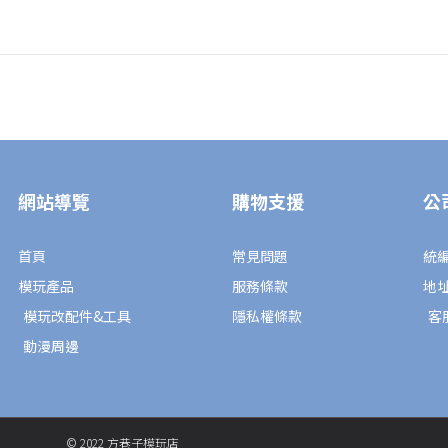
DECADE
劇
場
版:
全
騎
士
網站導覽
購物支援
公
VS
大
修
首頁
常見問題
統編
卡》
模玩產品
服務條款
地
假
模玩改配件&工具
隱私權條款
客服
面
動漫周邊
騎
士
空
我
© 2022 方巷子模玩店