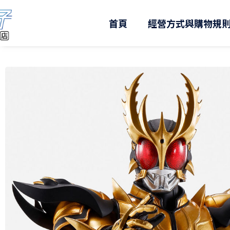
跳
至
首頁
經營方式與購物規
主
要
內
容