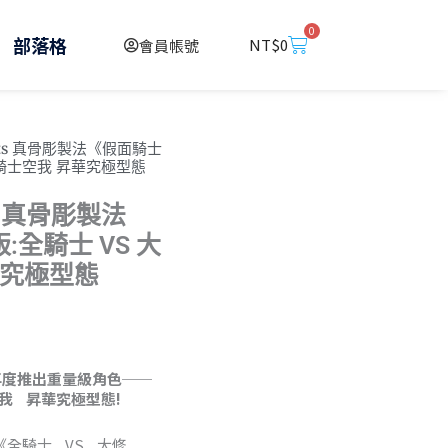
0
購
部落格
NT$
0
會員帳號
物
籃
uarts 真骨彫製法《假面騎士
面騎士空我 昇華究極型態
ts 真骨彫製法
:全騎士 VS 大
華究極型態
系列再度推出重量級角色──
空我 昇華究極型態!
《全騎士 VS 大修