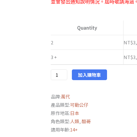
並會發出通知說明情況。屆時敬請海涵
萬
代
Quantity
魂
限
2
NT$
3
定
3 +
NT$
3
S.H.Figuarts
真
骨
加入購物車
彫
製
品牌:
萬代
法
產品類型:
可動公仔
《假
原作地區:
日本
面
角色類型:
人類
,
酷哥
騎
適用年齡:
14+
士