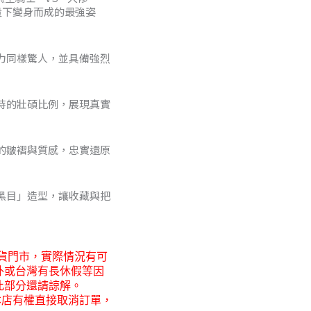
量下變身而成的最強姿
8
力同樣驚人，並具備強烈
0
時的壯碩比例，展現真實
的皺褶與質感，忠實還原
黑目」造型，讓收藏與把
貨門市，
實際情況有可
外或台灣有長休假等因
此部分還請諒解。
本店有權直接取消訂單，