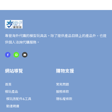
GEATS
推
進
型
態
MK3
專營海外代購的模型玩具店。除了提供產品目錄上的產品外，也提
數
供個人洽詢代購服務。
量
F
L
E
a
i
n
c
n
v
e
e
e
b
l
o
o
o
p
網站導覽
購物支援
k
e
-
f
首頁
常見問題
模玩產品
服務條款
模玩改配件&工具
隱私權條款
動漫周邊