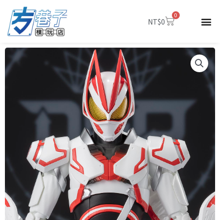
跳
0
至
購
NT$
0
物
主
籃
要
內
容