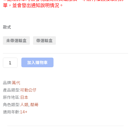
單，並會發出通知說明情況。
萬
代
款式
2024
未帶運輸盒
帶運輸盒
會
場
限
加入購物車
定
S.H.Figuarts《假
面
品牌:
萬代
騎
產品類型:
可動公仔
士
原作地區:
日本
GEATS》
角色類型:
人類
,
酷哥
假
適用年齡:
14+
面
騎
士