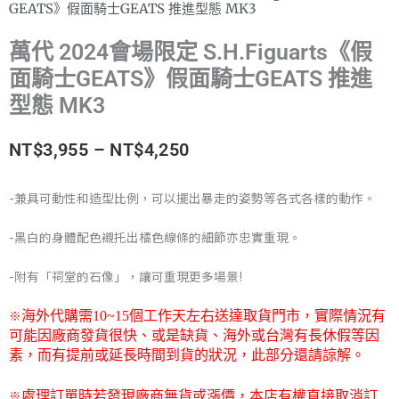
GEATS》假面騎士GEATS 推進型態 MK3
萬代 2024會場限定 S.H.Figuarts《假
面騎士GEATS》假面騎士GEATS 推進
型態 MK3
價
NT$
3,955
–
NT$
4,250
格
-兼具可動性和造型比例，可以擺出暴走的姿勢等各式各樣的動作。
範
-黑白的身體配色襯托出橘色線條的細節亦忠實重現。
圍：
-附有「祠堂的石像」，讓可重現更多場景!
NT$3,955
※
海外代購需
10~15
個工作天左右送達取貨門市，
實際情況有
到
可能因廠商發貨很快、或是缺貨、海外或台灣有長休假等因
素，而有提前或延長時間到貨的狀況，此部分還請諒解。
NT$4,250
※
處理訂單時若發現廠商無貨或漲價，本店有權直接取消訂