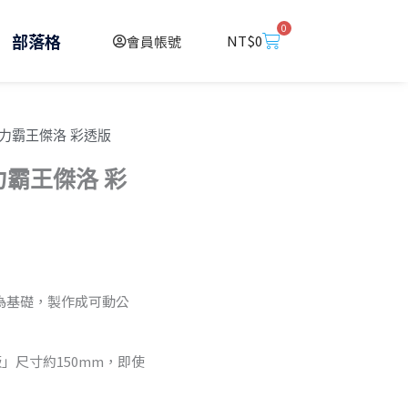
0
購
部落格
NT$
0
會員帳號
物
籃
超人力霸王傑洛 彩透版
力霸王傑洛 彩
象為基礎，製作成可動公
透版」尺寸約150mm，即使
4