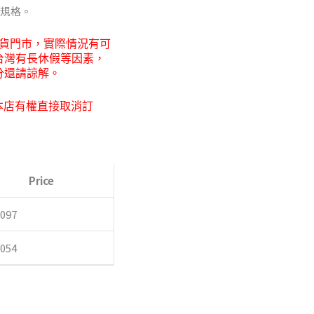
殊規格。
貨門市，
實際情況有可
0
台灣有長休假等因素，
分還請諒解。
本店有權直接取消訂
Price
,097
,054