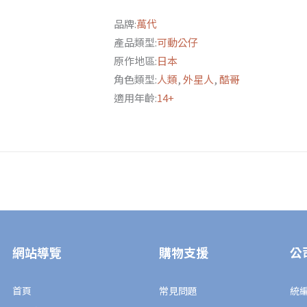
力
品牌:
萬代
霸
產品類型:
可動公仔
王
原作地區:
日本
傑
角色類型:
人類
,
外星人
,
酷哥
洛
適用年齡:
14+
彩
透
版
數
量
網站導覽
購物支援
公
首頁
常見問題
統編