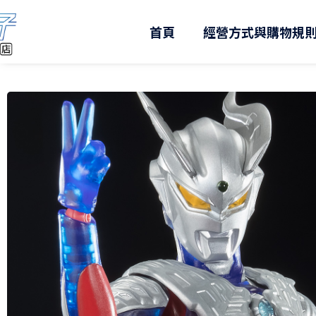
跳
至
首頁
經營方式與購物規
主
要
內
容