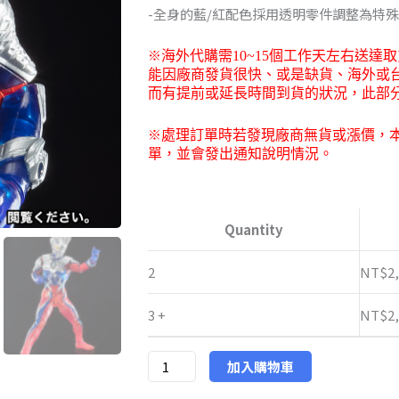
-全身的藍/紅配色採用透明零件調整為特
到
※
海外代購需
10~15
個工作天左右送達取
NT$2,14
能因廠商發貨很快、或是缺貨、海外或
而有提前或延長時間到貨的狀況，此部
※
處理訂單時若發現廠商無貨或漲價，
單，並會發出通知說明情況。
萬
代
Quantity
會
場
2
NT$
2
限
3 +
NT$
2
定
SHF
超
加入購物車
人