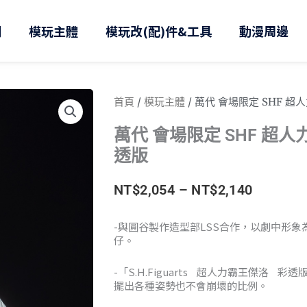
則
模玩主體
模玩改(配)件&工具
動漫周邊
首頁
/
模玩主體
/ 萬代 會場限定 SHF 
萬代 會場限定 SHF 超人
透版
價
NT$
2,054
–
NT$
2,140
格
-與圓谷製作造型部LSS合作，以劇中形
仔。
範
圍：
-「S.H.Figuarts 超人力霸王傑洛 彩
擺出各種姿勢也不會崩壞的比例。
NT$2,05