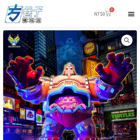
跳
0
至
購
NT$
0
物
主
籃
要
內
容