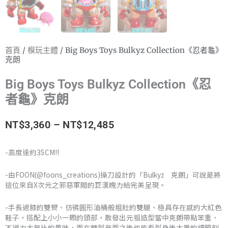
首頁
/
模玩主體
/ Big Boys Toys Bulkyz Collection《忍者龜》
克朗
Big Boys Toys Bulkyz Collection《忍
者龜》克朗
價
NT$
3,360
–
NT$
12,485
格
-高度達約35CM!!
範
-由FOON(@foons_creations)操刀設計的「Bulkyz 克朗」可說是將
圍：
這位來自X次元之邪惡軍閥的巨漢魄力給完美呈現。
NT$3,360
-手長過膝的雙臂、彷彿圓形油桶般粗壯的雙腿、極具存在感的大紅色
鞋子，搭配上小小一顆的頭部，散發出元祖造型當中克朗帶點笨重、
到
不過力大無比的風味，而在轉到背面之後也能看到身後大量的細節刻