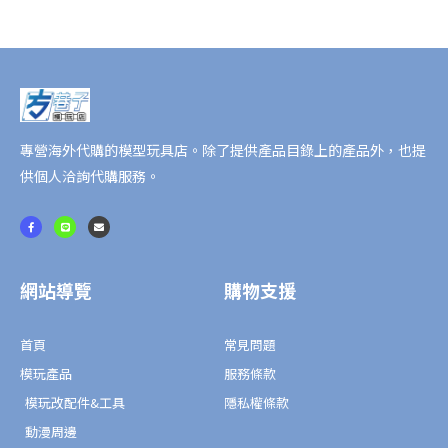
專營海外代購的模型玩具店。除了提供產品目錄上的產品外，也提
供個人洽詢代購服務。
F
L
E
a
i
n
c
n
v
e
e
e
b
l
o
o
o
p
網站導覽
購物支援
k
e
-
f
首頁
常見問題
模玩產品
服務條款
模玩改配件&工具
隱私權條款
動漫周邊