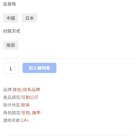
Boys
出貨地
Toys
中國
日本
Bulkyz
Collection《忍
付款方式
者
龜》
尾款
克
朗
數
加入購物車
量
品牌:
其他/自有品牌
產品類型:
可動公仔
原作地區:
歐美
角色類型:
怪物
,
機甲
適用年齡:
14+