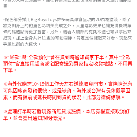
畫!
NT$12,485
-配色部分採用BigBoysToys許多玩具都會呈現的2D風格塗裝，除了
將克朗身上的飽滿色彩精美完成之外，大量陰影效果也讓充滿機構線
條的軀體顯得更加豐富，另外，機器人腹部的克朗本體也可以拿出來
把玩，加上全身共計11處的可動關節，肯定是個擺起來好看、玩起來
手感也讚的大傢伙。
※
“尾款”與”全款預付”會在貨到時通知買家下單。其中”全款
預付”會直接用超商或宅配寄送到買家指定收貨地點，不用再
下單。
※
海外代購需
10~15
個工作天左右送達取貨門市，
實際情況有
可能因廠商發貨很快、或是缺貨、海外或台灣有長休假等因
素，而有提前或延長時間到貨的狀況，此部分還請諒解。
※
處理訂單時若發現廠商無貨或漲價，本店有權直接取消訂
單，並會發出通知說明情況。
Big