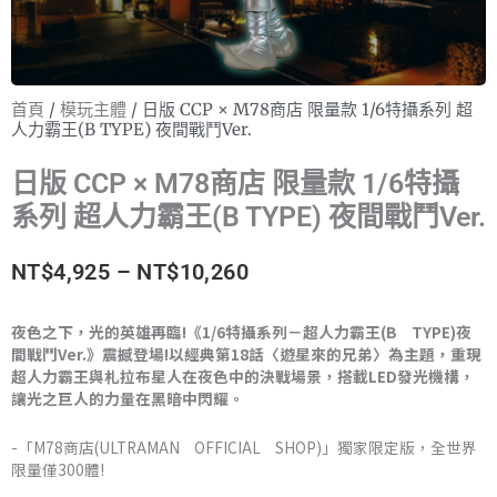
首頁
/
模玩主體
/ 日版 CCP × M78商店 限量款 1/6特攝系列 超
人力霸王(B TYPE) 夜間戰鬥Ver.
日版 CCP × M78商店 限量款 1/6特攝
系列 超人力霸王(B TYPE) 夜間戰鬥Ver.
價
NT$
4,925
–
NT$
10,260
格
夜色之下，光的英雄再臨!《1/6特攝系列－超人力霸王(B TYPE)夜
間戰鬥Ver.》震撼登場!以經典第18話〈遊星來的兄弟〉為主題，重現
範
超人力霸王與札拉布星人在夜色中的決戰場景，搭載LED發光機構，
讓光之巨人的力量在黑暗中閃耀。
圍：
NT$4,925
-「M78商店(ULTRAMAN OFFICIAL SHOP)」獨家限定版，全世界
限量僅300體!
到