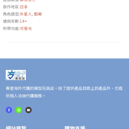
列
原作地區:
日本
超
角色類型:
外星人
,
酷哥
人
適用年齡:
14+
力
附帶功能:
可發光
霸
王
(B
TYPE)
夜
間
戰
鬥
專營海外代購的模型玩具店。除了提供產品目錄上的產品外，也提
Ver.
供個人洽詢代購服務。
數
量
F
L
E
a
i
n
c
n
v
e
e
e
b
l
o
o
o
p
網站導覽
購物支援
k
e