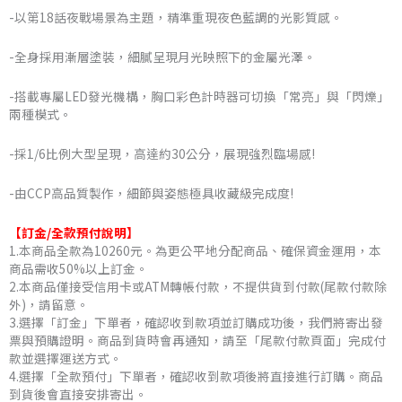
-以第18話夜戰場景為主題，精準重現夜色藍調的光影質感。
NT$10,260
-全身採用漸層塗裝，細膩呈現月光映照下的金屬光澤。
-搭載專屬LED發光機構，胸口彩色計時器可切換「常亮」與「閃爍」
兩種模式。
-採1/6比例大型呈現，高達約30公分，展現強烈臨場感!
-由CCP高品質製作，細節與姿態極具收藏級完成度!
【訂金/全款預付說明】
1.本商品全款為10260元。為更公平地分配商品、確保資金運用，本
商品需收50%以上訂金。
2.本商品僅接受信用卡或ATM轉帳付款，不提供貨到付款(尾款付款除
外)，請留意。
3.選擇「訂金」下單者，確認收到款項並訂購成功後，我們將寄出發
票與預購證明。商品到貨時會再通知，請至「尾款付款頁面」完成付
款並選擇運送方式。
4.選擇「全款預付」下單者，確認收到款項後將直接進行訂購。商品
到貨後會直接安排寄出。