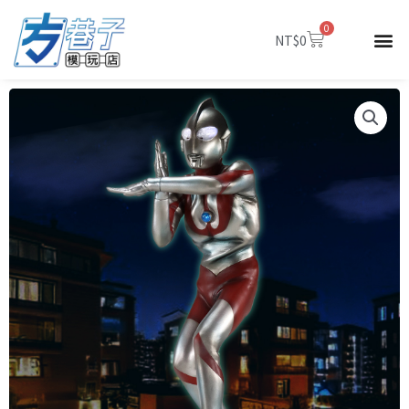
跳
0
至
購
NT$
0
物
主
籃
要
內
容