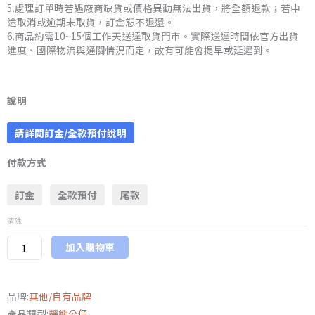
5.處理訂單時若遇廠商缺貨或價格異動無法出貨，將全額退款；若中
途取消或逾期未取貨，訂金恕不退還。
6.商品約需10~15個工作天送達取貨門市。實際送達時間依官方出貨
進度、國際物流與通關情況而定，故有可能會提早或延遲到。
日
版
說明
CCP
請詳閱訂金/全款預付說明
×
M78
付款方式
商
店
訂金
全款預付
尾款
限
量
清除
款
加入購物車
1/6
特
攝
品牌:
其他/自有品牌
系
產品類型:
靜態公仔