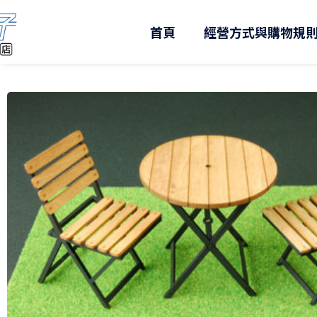
跳
至
首頁
經營方式與購物規
主
要
內
容