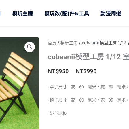
則
模玩主體
模玩改(配)件&工具
動漫周邊
首頁
/
模玩主體
/ cobaanii模型工房 1/
cobaanii模型工房 1/1
價
NT$
950
–
NT$
990
格
-桌子尺寸：高 60 毫米，寬 60 毫米
範
-椅子尺寸：高 69 毫米，寬 35 毫米
圍：
-帶草坪板
NT$950
cobaanii
到