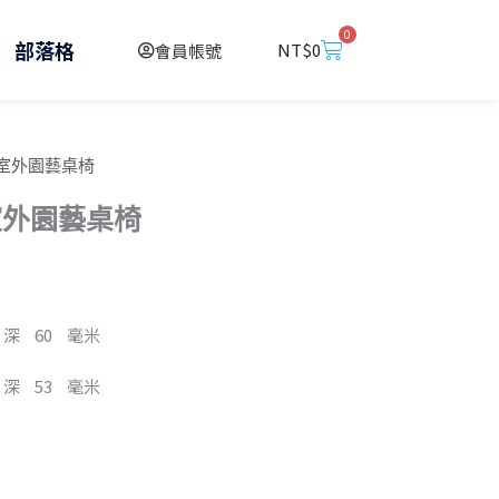
0
購
部落格
NT$
0
會員帳號
物
籃
12 室外園藝桌椅
2 室外園藝桌椅
，深 60 毫米
，深 53 毫米