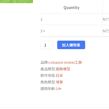
模
Quantity
NT$990
型
工
2
NT
房
3 +
NT
1/12
室
外
加入購物車
園
藝
品牌:
cobaanii mokei工房
桌
產品類型:
組裝模型
椅
原作地區:
日本
數
角色類型:
場景
量
適用年齡:
14+