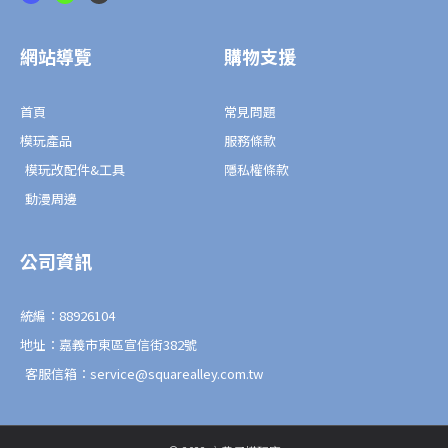
c
n
v
e
e
e
b
l
o
o
o
p
網站導覽
購物支援
k
e
-
f
首頁
常見問題
模玩產品
服務條款
模玩改配件&工具
隱私權條款
動漫周邊
公司資訊
統編：88926104
地址：嘉義市東區宣信街382號
客服信箱：service@squarealley.com.tw