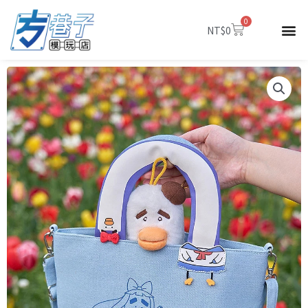
跳
0
至
購
NT$
0
物
主
籃
要
內
容