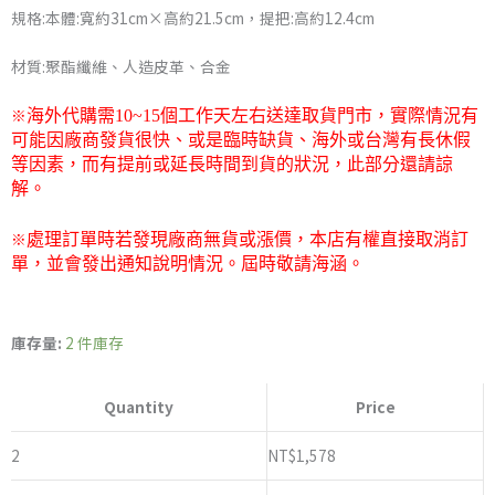
規格:本體:寬約31cm×高約21.5cm，提把:高約12.4cm
NT$1,610
材質:聚酯纖維、人造皮革、合金
※
海外代購需
10~15
個工作天左右送達取貨門市，
實際情況有
可能因廠商發貨很快、或是臨時缺貨、海外或台灣有長休假
等因素，而有提前或延長時間到貨的狀況，此部分還請諒
解。
※
處理訂單時若發現廠商無貨或漲價，本店有權直接取消訂
單，並會發出通知說明情況。屆時敬請海涵。
日
版
庫存量:
2 件庫存
GSC
限
Quantity
Price
定
品
2
NT$
1,578
《POP