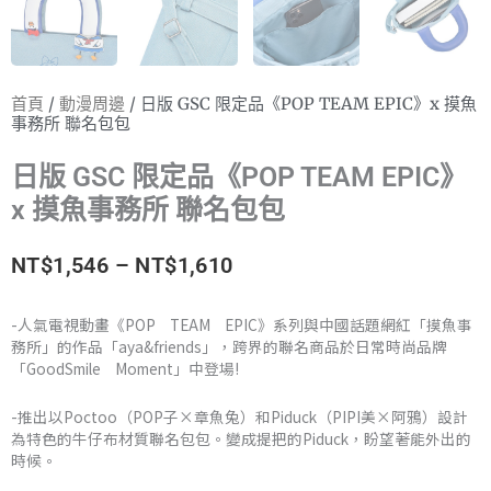
首頁
/
動漫周邊
/ 日版 GSC 限定品《POP TEAM EPIC》x 摸魚
事務所 聯名包包
日版 GSC 限定品《POP TEAM EPIC》
x 摸魚事務所 聯名包包
價
NT$
1,546
–
NT$
1,610
格
-人氣電視動畫《POP TEAM EPIC》系列與中國話題網紅「摸魚事
務所」的作品「aya&friends」，跨界的聯名商品於日常時尚品牌
範
「GoodSmile Moment」中登場!
圍：
-推出以Poctoo（POP子×章魚兔）和Piduck（PIPI美×阿鴉）設計
NT$1,546
為特色的牛仔布材質聯名包包。變成提把的Piduck，盼望著能外出的
時候。
到