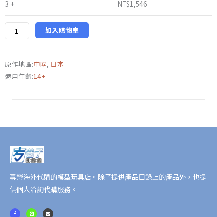
3 +
NT$
1,546
TEAM
EPIC》
x
加入購物車
摸
魚
原作地區:
中國
,
日本
事
適用年齡:
14+
務
所
聯
名
包
包
數
量
專營海外代購的模型玩具店。除了提供產品目錄上的產品外，也提
供個人洽詢代購服務。
F
L
E
a
i
n