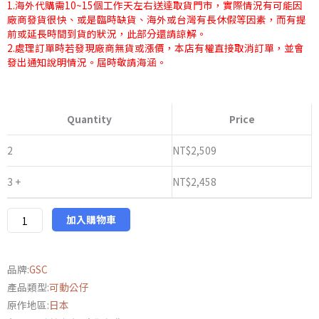
1.海外代購需10~15個工作天左右送達取貨門市，實際情況有可能因
廠商發貨很快、或是臨時缺貨、海外或台灣有長休假等因素，而有提
前或延長時間到貨的狀況，此部分還請諒解。
2.處理訂單時若發現廠商無貨或漲價，本店有權直接取消訂單，並會
發出通知說明情況。屆時敬請海涵。
日
版
Quantity
Price
GSC
黏
2
NT$
2,509
土
3 +
NT$
2,458
人
Character
Vocal
加入購物車
系
列
品牌:
GSC
01
產品類型:
可動公仔
初
原作地區:
日本
音