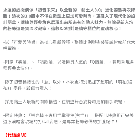
格
永遠的虛擬偶像「初音未來」以全新的「黏土人3.0」進化姿態再次降
臨！這次的3.0版本不僅在造型上更加可愛時尚，更融入了現代化的設
範
計語彙，讓這尊經典角色展現出前所未有的動人魅力。無論是新入坑
的粉絲還是資深收藏家，這款3.0絕對是鎮守櫃位的靈魂核心！
圍：
NT$2,458
-以「可愛與時尚」為核心重新詮釋，整體比例與塗裝質感皆較前代大
幅躍進。
到
-附贈「笑臉」、「唱歌臉」以及極具人氣的「Q版臉」，輕鬆重現各
NT$2,560
種經典表情包。
-除了初音標誌性的「蔥」以外，本次更特別追加了超萌的「萌袖(縮
袖)」零件，殺傷力驚人！
-採用黏土人最新的關節構造，在調整舞台姿勢時更加順手流暢。
-限定特典：「螢光棒＋專用手掌零件(右手)」。搭配此特典即可完美
還原演唱會現場的打Call姿態，是專業粉絲必備的加強配件！
【代購說明】