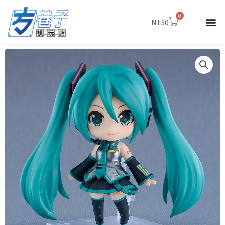
跳
0
至
購
NT$
0
物
主
籃
要
內
容