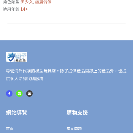
角色類型:
美少女
,
虛擬偶像
未
適用年齡:
14+
來
3.0
附
特
典
數
量
專營海外代購的模型玩具店。除了提供產品目錄上的產品外，也提
供個人洽詢代購服務。
F
L
E
a
i
n
c
n
v
e
e
e
b
l
o
o
o
p
網站導覽
購物支援
k
e
-
f
首頁
常見問題