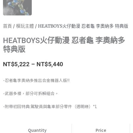
首頁
/
模玩主體
/ HEATBOYS火仔動漫 忍者龜 李奧納多 特典版
HEATBOYS火仔動漫 忍者龜 李奧納多
特典版
價
NT$
5,222
–
NT$
5,440
格
-忍者龜李奧納多推出合金機器人版!!
範
-武器多樣，部分可拆解組合。
圍：
-附帶初回特典:駕駛員與龜車部分零件（透明綠）*1
NT$5,222
HEATBOYS
到
火
Quantity
Price