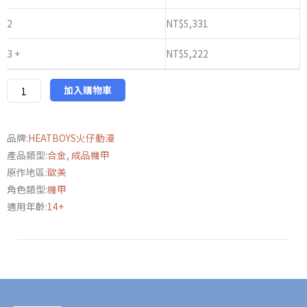
NT$5,440
仔
動
2
NT$
5,331
漫
3 +
NT$
5,222
忍
者
龜
加入購物車
李
奧
品牌:
HEATBOYS火仔動漫
納
產品類型:
合金
,
成品機甲
多
原作地區:
歐美
特
角色類型:
機甲
典
適用年齡:
14+
版
數
量