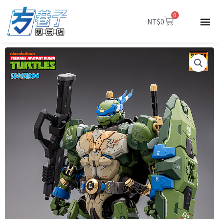
跳
0
至
購
NT$
0
物
主
籃
要
內
容