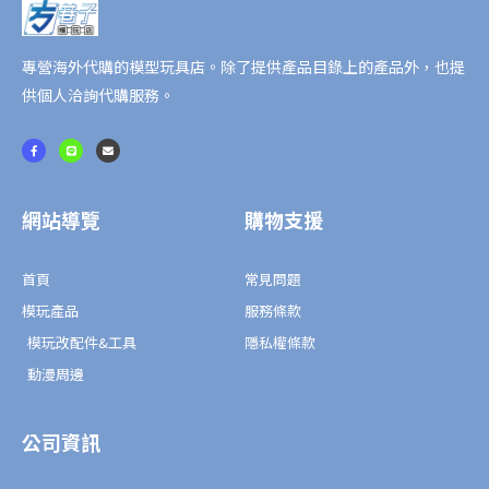
專營海外代購的模型玩具店。除了提供產品目錄上的產品外，也提
供個人洽詢代購服務。
F
L
E
a
i
n
c
n
v
e
e
e
b
l
o
o
o
p
網站導覽
購物支援
k
e
-
f
首頁
常見問題
模玩產品
服務條款
模玩改配件&工具
隱私權條款
動漫周邊
公司資訊