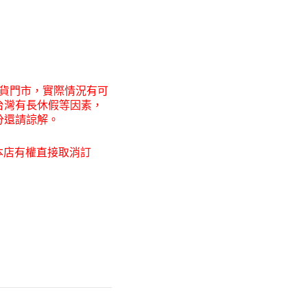
3
0
貨門市，
實際情況有可
台灣有長休假等因素，
分還請諒解。
本店有權直接取消訂