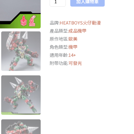
加入購物車
合
金
機
品牌:
HEATBOYS火仔動漫
甲
產品類型:
成品機甲
忍
原作地區:
歐美
者
角色類型:
機甲
龜
適用年齡:
14+
拉
附帶功能:
可發光
菲
爾
通
常
版/
特
典
版
數