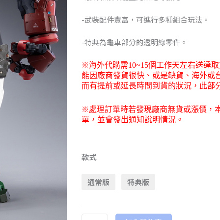
NT$5,44
-武裝配件豐富，可進行多種組合玩法。
到
NT$6,25
-特典為龜車部分的透明綠零件。
※
海外代購需
10~15
個工作天左右送達取
能因廠商發貨很快、或是缺貨、海外或
而有提前或延長時間到貨的狀況，此部
※
處理訂單時若發現廠商無貨或漲價，
單，並會發出通知說明情況。
Heatboys
火
款式
仔
通常版
特典版
動
漫
HB0013