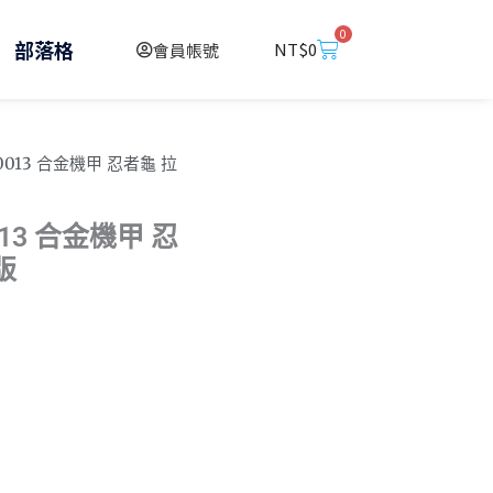
0
購
部落格
NT$
0
會員帳號
物
籃
B0013 合金機甲 忍者龜 拉
013 合金機甲 忍
版