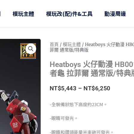
則
模玩主體
模玩改(配)件&工具
動漫周邊
首頁
/
模玩主體
/ Heatboys 火仔動漫 H
菲爾 通常版/特典版
Heatboys 火仔動漫 HB0
者龜 拉菲爾 通常版/特典
價
NT$
5,443
–
NT$
6,250
格
-全裝備狀態下高度約23CM。
範
-眼睛可發光。
圍：
-眼睛和鑽頭能量光束砲可發光。