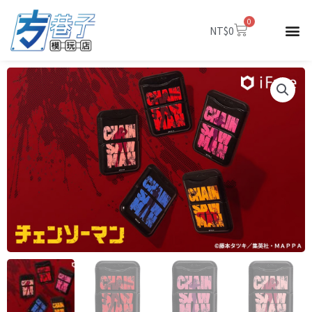
跳
0
至
購
NT$
0
物
主
籃
要
內
容