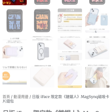
首頁
/
動漫周邊
/ 日版 iFace 限定款《鏈鋸人》MagSynq磁吸卡
片錢包