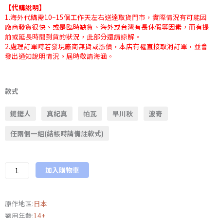
【代購說明】
1.海外代購需10~15個工作天左右送達取貨門市，實際情況有可能因
廠商發貨很快、或是臨時缺貨、海外或台灣有長休假等因素，而有提
前或延長時間到貨的狀況，此部分還請諒解。
2.處理訂單時若發現廠商無貨或漲價，本店有權直接取消訂單，並會
發出通知說明情況。屆時敬請海涵。
日
版
款式
iFace
鏈鋸人
真紀真
帕瓦
早川秋
波奇
限
定
任兩個一組(結帳時請備註款式)
款
《鏈
鋸
加入購物車
人》
MagSynq
磁
原作地區:
日本
吸
適用年齡:
14+