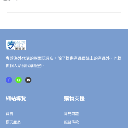
卡
片
錢
包
數
量
專營海外代購的模型玩具店。除了提供產品目錄上的產品外，也提
供個人洽詢代購服務。
F
L
E
a
i
n
c
n
v
e
e
e
b
l
o
o
o
p
網站導覽
購物支援
k
e
-
f
首頁
常見問題
模玩產品
服務條款