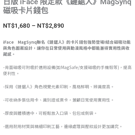
日版 iFace 限定款《鏈鋸人》MagSynq
磁吸卡片錢包
價
NT$
1,680
–
NT$
2,890
格
iFace MagSynq聯名《鏈鋸人》的卡片錢包強勢登場!結合磁吸功能
與角色圖案設計，讓你在日常使用與動漫風格中都能兼得實用性與收
範
藏感。
圍：
-背面磁吸可附吸於適用設備(如MagSafe/支援磁吸的手機殼等)，提高
NT$1,680
便利性。
到
-採用《鏈鋸人》角色視覺元素印刷，風格鮮明、辨識度高。
NT$2,890
-可收納多張信用卡、識別證或票卡，兼顧日常使用實用性。
-厚度與體積適中，可輕鬆放入口袋、包包或側袋。
-選用耐用材質與精細印刷工藝，邊緣處理與壓紋設計更加講究。