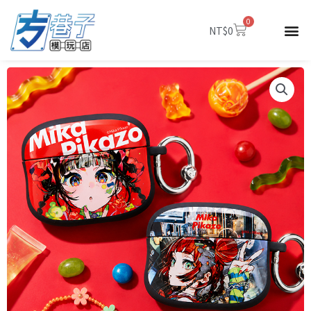
跳
0
至
購
NT$
0
物
主
籃
要
內
容