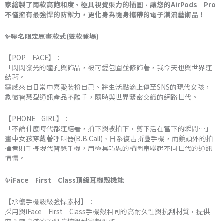
家繪製了兩款高飽和度、極具視覺張力的插圖。讓您的AirPods Pro
到
不僅擁有最強悍的防禦力，更化身為隨身攜帶的電子潮流藝術品！
NT$1,470
✨聯名限定原畫款式(雙款登場)
【POP FACE】：
「閃閃發光的瞳孔與飾品，被可愛包圍並修飾著，我今天也與世界連
結著。」
靈感來自日常中喜愛裝扮自己、將生活點滴上傳至SNS的現代女孩，
象徵智慧型通訊產品不離手，隨時與世界緊密交織的網路世代。
【PHONE GIRL】：
「不論什麼時代都連結著，拍下與被拍下，剪下活在當下的瞬間…」
畫中女孩穿戴著呼叫器(B.B.Call)、日系復古折疊手機，而鏡頭外的拍
攝者則手持現代智慧手機，用極具巧思的構圖串聯起不同世代的通訊
情懷。
✨iFace First Class頂級耳機殼機能
【承襲手機殼級強悍素材】：
採用與iFace First Class手機殼相同的高耐久性與抗刮材質，提供