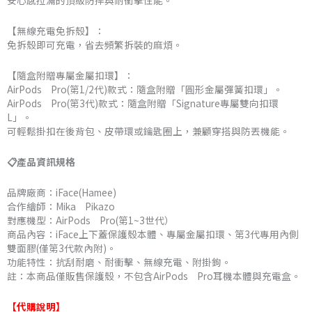
安心感拉滿的頂級防摔與耐衝擊性能。
【無線充電免拆殼】：
免拆殼即可充電，省去頻繁拆裝的麻煩。
【隨盒附贈專屬金屬扣環】：
AirPods Pro(第1/2代)款式：隨盒附贈「圓形金屬彈簧扣環」。
AirPods Pro(第3代)款式：隨盒附贈「Signature專屬雙向扣環
L」。
可輕鬆掛扣在後背包、皮帶環或鑰匙圈上，兼顧穿搭與防丟機能。
📋產品資訊規格
品牌廠商：iFace(Hamee)
合作繪師：Mika Pikazo
對應機型：AirPods Pro(第1~3世代）
商品內容：iFace上下蓋保護殼本體、專屬金屬扣環、第3代專用內側
雙面膠(僅第3代款內附)。
功能特性：抗刮耐磨、耐衝擊、無線充電、附掛鉤。
註：本商品僅販售保護殼，不包含AirPods Pro耳機本體與充電盒。
【代購說明】