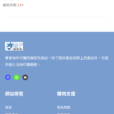
用
適用年齡:
14+
耐
衝
擊
保
護
殼
Mika
Pikazo
專營海外代購的模型玩具店。除了提供產品目錄上的產品外，也提
聯
供個人洽詢代購服務。
名
款
F
L
E
a
i
n
數
c
n
v
e
e
e
b
l
量
o
o
o
p
網站導覽
購物支援
k
e
-
f
首頁
常見問題