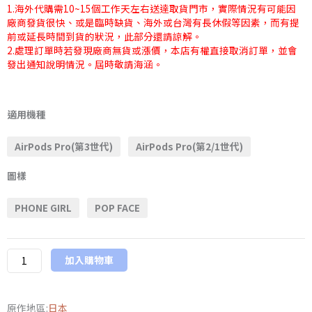
1.海外代購需10~15個工作天左右送達取貨門市，實際情況有可能因
廠商發貨很快、或是臨時缺貨、海外或台灣有長休假等因素，而有提
前或延長時間到貨的狀況，此部分還請諒解。
2.處理訂單時若發現廠商無貨或漲價，本店有權直接取消訂單，並會
發出通知說明情況。屆時敬請海涵。
日
版
適用機種
iFace
AirPods Pro(第3世代)
AirPods Pro(第2/1世代)
限
量
圖樣
品
First
PHONE GIRL
POP FACE
Class
系
列
加入購物車
AirPods
Pro
專
原作地區:
日本