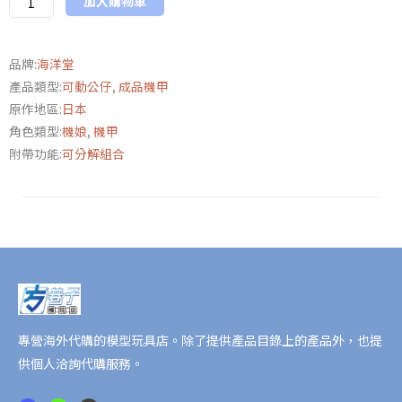
加入購物車
NEXUS
I.O
系
品牌:
海洋堂
列
產品類型:
可動公仔
,
成品機甲
數
原作地區:
日本
量
角色類型:
機娘
,
機甲
附帶功能:
可分解組合
專營海外代購的模型玩具店。除了提供產品目錄上的產品外，也提
供個人洽詢代購服務。
F
L
E