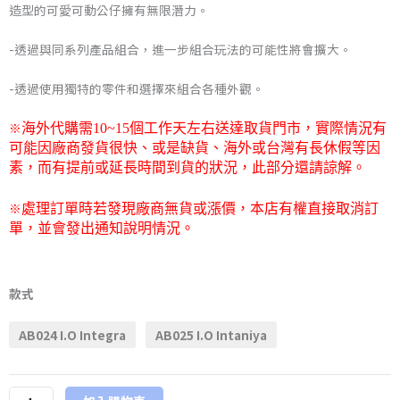
圍：
造型的可愛可動公仔擁有無限潛力。
NT$1,738
-透過與同系列產品組合，進一步組合玩法的可能性將會擴大。
到
-透過使用獨特的零件和選擇來組合各種外觀。
NT$4,210
※
海外代購需
10~15
個工作天左右送達取貨門市，
實際情況有
可能因廠商發貨很快、或是缺貨、海外或台灣有長休假等因
素，而有提前或延長時間到貨的狀況，此部分還請諒解。
※
處理訂單時若發現廠商無貨或漲價，本店有權直接取消訂
單，並會發出通知說明情況。
日
版
款式
海
AB024 I.O Integra
AB025 I.O Intaniya
洋
堂
AssembleBorg