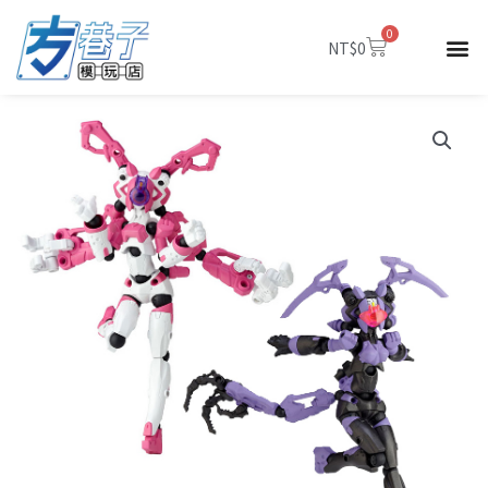
跳
0
至
購
NT$
0
物
主
籃
要
內
容