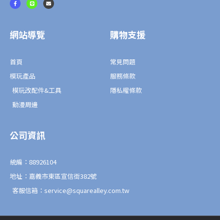
a
i
n
c
n
v
e
e
e
b
l
o
o
o
p
網站導覽
購物支援
k
e
-
f
首頁
常見問題
模玩產品
服務條款
模玩改配件&工具
隱私權條款
動漫周邊
公司資訊
統編：88926104
地址：嘉義市東區宣信街382號
客服信箱：service@squarealley.com.tw