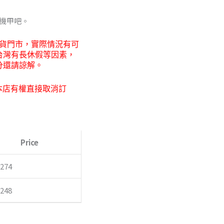
級機甲吧。
0
貨門市，
實際情況有可
台灣有長休假等因素，
分還請諒解。
本店有權直接取消訂
Price
,274
,248