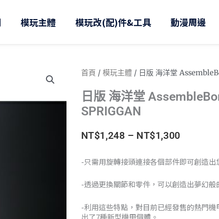
則
模玩主體
模玩改(配)件&工具
動漫周邊
首頁
/
模玩主體
/ 日版 海洋堂 AssembleBo
日版 海洋堂 AssembleBor
SPRIGGAN
價
NT$
1,248
–
NT$
1,300
格
-只需用旋轉接頭連接各個部件即可創造出
範
-透過更換關節和零件，可以創造出夢幻般
圍：
-利用這些特點，對目前已經發售的熱門機
NT$1,24
出了7種新型機甲個體。