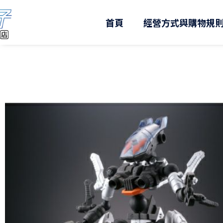
跳
至
首頁
經營方式與購物規
主
要
內
容