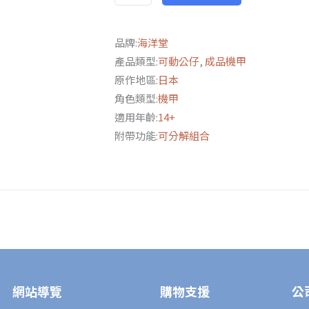
數
量
品牌:
海洋堂
產品類型:
可動公仔
,
成品機甲
原作地區:
日本
角色類型:
機甲
適用年齡:
14+
附帶功能:
可分解組合
網站導覽
購物支援
公