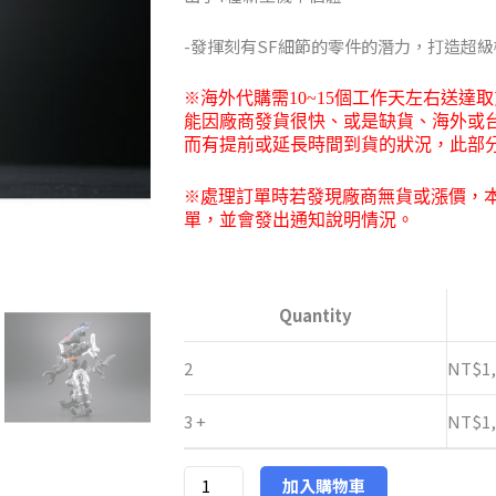
到
-發揮刻有SF細節的零件的潛力，打造超
NT$1,30
※
海外代購需
10~15
個工作天左右送達取
能因廠商發貨很快、或是缺貨、海外或
而有提前或延長時間到貨的狀況，此部
※
處理訂單時若發現廠商無貨或漲價，
單，並會發出通知說明情況。
日
版
Quantity
海
洋
2
NT$
1
堂
3 +
NT$
1
AssembleBorg
TYPE.1
SPRIGGAN
加入購物車