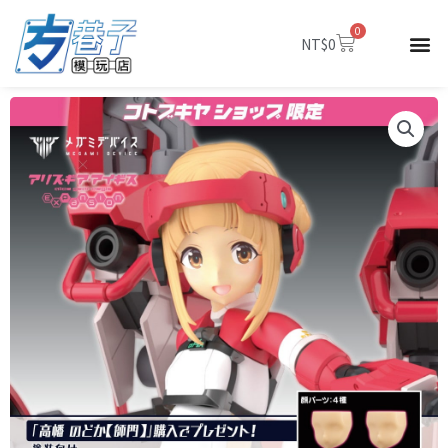
跳
0
至
購
NT$
0
物
主
籃
要
內
容