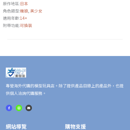
原作地區:
日本
置
角色類型:
機娘
,
美少女
×
適用年齡:
14+
機
附帶功能:
可換裝
戰
少
女
Alice
高
幡
長
閑
師
專營海外代購的模型玩具店。除了提供產品目錄上的產品外，也提
門
供個人洽詢代購服務。
附
F
L
E
特
a
i
n
c
n
v
典
e
e
e
b
l
o
o
數
o
p
網站導覽
購物支援
k
e
量
-