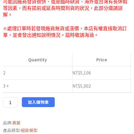
可能因廠商發貨很快、或是臨時缺貨、海外或台灣有長休假
等因素，而有提前或延長時間到貨的狀況，此部分還請諒
解。
※
處理訂單時若發現廠商無貨或漲價，本店有權直接取消訂
單，並會發出通知說明情況。屆時敬請海涵。
日
版
Quantity
Price
壽
屋
2
NT$
5,106
網
3 +
NT$
5,002
店
限
定
加入購物車
KP765
女
品牌:
壽屋
神
產品類型:
組裝模型
裝