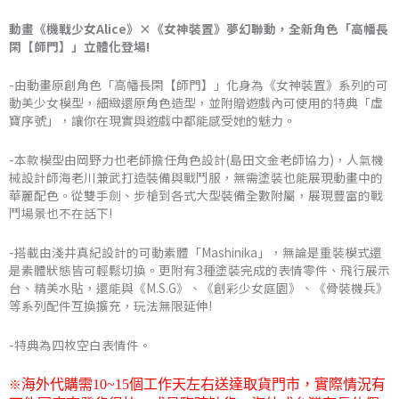
格
動畫《機戰少女Alice》×《女神裝置》夢幻聯動，全新角色「高幡長
閑【師門】」立體化登場!
範
圍：
-由動畫原創角色「高幡長閑【師門】」化身為《女神裝置》系列的可
動美少女模型，細緻還原角色造型，並附贈遊戲內可使用的特典「虛
NT$5,002
寶序號」，讓你在現實與遊戲中都能感受她的魅力。
到
-本款模型由岡野力也老師擔任角色設計(島田文金老師協力)，人氣機
械設計師海老川兼武打造裝備與戰鬥服，無需塗裝也能展現動畫中的
NT$5,210
華麗配色。從雙手劍、步槍到各式大型裝備全數附屬，展現豐富的戰
鬥場景也不在話下!
-搭載由淺井真紀設計的可動素體「Mashinika」，無論是重裝模式還
是素體狀態皆可輕鬆切換。更附有3種塗裝完成的表情零件、飛行展示
台、精美水貼，還能與《M.S.G》、《創彩少女庭園》、《骨裝機兵》
等系列配件互換擴充，玩法無限延伸!
-特典為四枚空白表情件。
※
海外代購需
10~15
個工作天左右送達取貨門市，
實際情況有