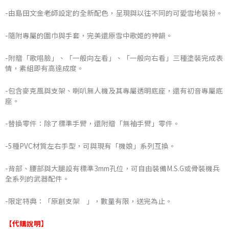
NT$2,486
-由島田文金老師設定的全新配色，呈現與以往不同的可愛雪地裝扮。
到
-隨附專屬的圍巾與手套，完美還原雪中歌姬的神韻。
NT$2,590
-附贈「歌唱臉」、「一般向左看」、「一般向右看」三種塗裝完成表
情，素組即有高達成度。
-包含麥克風與支架、喇叭無人機及其專屬透明底座，還有初音專屬底
座。
-替換零件：除了標準手臂，還附贈「無袖手臂」零件。
-5種PVC材質左右手型，可與現有「機娘」系列互換。
-背部、腰部與大腿設有標準3mm孔位，可自由裝備M.S.G或骨裝機兵
全系列的武器配件。
-限定特典：「原創支架 」，數量有限，送完為止。
【代購說明】