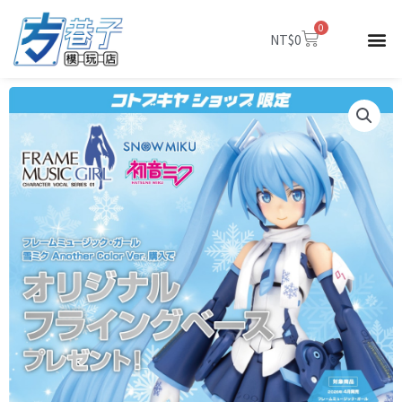
跳
0
至
購
NT$
0
物
主
籃
要
內
容