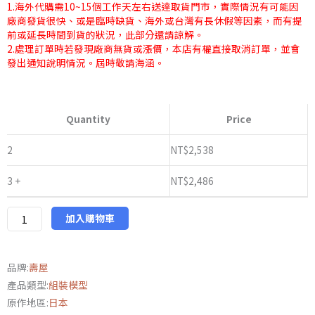
1.海外代購需10~15個工作天左右送達取貨門市，實際情況有可能因
廠商發貨很快、或是臨時缺貨、海外或台灣有長休假等因素，而有提
前或延長時間到貨的狀況，此部分還請諒解。
2.處理訂單時若發現廠商無貨或漲價，本店有權直接取消訂單，並會
發出通知說明情況。屆時敬請海涵。
日
版
Quantity
Price
壽
屋
2
NT$
2,538
FG105
3 +
NT$
2,486
機
音
少
加入購物車
女
雪
品牌:
壽屋
初
產品類型:
組裝模型
音
原作地區:
日本
Another