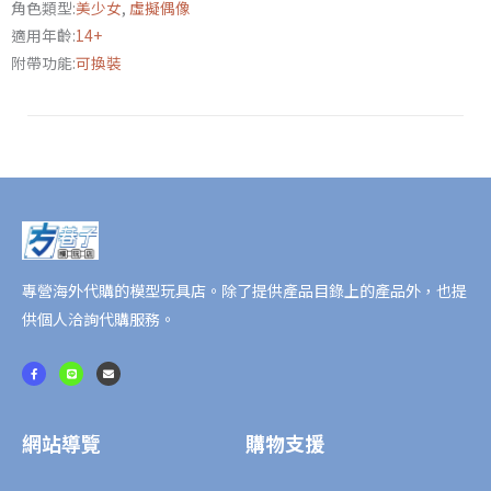
角色類型:
美少女
,
虛擬偶像
Color
適用年齡:
14+
Ver.
附帶功能:
可換裝
附
特
典
再
版
數
量
專營海外代購的模型玩具店。除了提供產品目錄上的產品外，也提
供個人洽詢代購服務。
F
L
E
a
i
n
c
n
v
e
e
e
b
l
o
o
o
p
網站導覽
購物支援
k
e
-
f