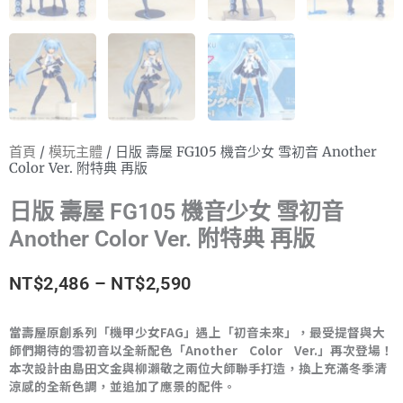
首頁
/
模玩主體
/ 日版 壽屋 FG105 機音少女 雪初音 Another
Color Ver. 附特典 再版
日版 壽屋 FG105 機音少女 雪初音
Another Color Ver. 附特典 再版
價
NT$
2,486
–
NT$
2,590
格
當壽屋原創系列「機甲少女FAG」遇上「初音未來」，最受提督與大
師們期待的雪初音以全新配色「Another Color Ver.」再次登場！
範
本次設計由島田文金與柳瀨敬之兩位大師聯手打造，換上充滿冬季清
涼感的全新色調，並追加了應景的配件。
圍：