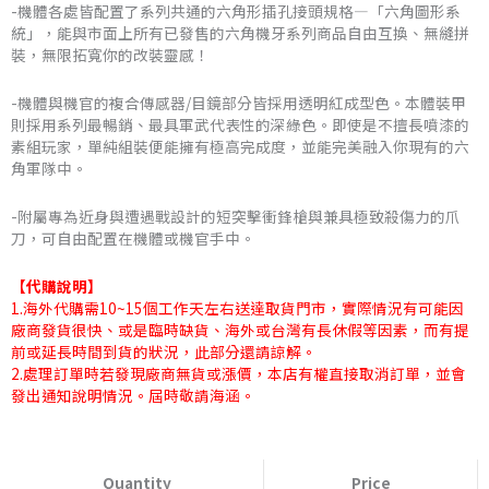
-機體各處皆配置了系列共通的六角形插孔接頭規格—「六角圖形系
統」，能與市面上所有已發售的六角機牙系列商品自由互換、無縫拼
裝，無限拓寬你的改裝靈感！
-機體與機官的複合傳感器/目鏡部分皆採用透明紅成型色。本體裝甲
則採用系列最暢銷、最具軍武代表性的深綠色。即使是不擅長噴漆的
素組玩家，單純組裝便能擁有極高完成度，並能完美融入你現有的六
角軍隊中。
-附屬專為近身與遭遇戰設計的短突擊衝鋒槍與兼具極致殺傷力的爪
刀，可自由配置在機體或機官手中。
【代購說明】
1.海外代購需10~15個工作天左右送達取貨門市，實際情況有可能因
廠商發貨很快、或是臨時缺貨、海外或台灣有長休假等因素，而有提
前或延長時間到貨的狀況，此部分還請諒解。
2.處理訂單時若發現廠商無貨或漲價，本店有權直接取消訂單，並會
發出通知說明情況。屆時敬請海涵。
壽
屋
Quantity
Price