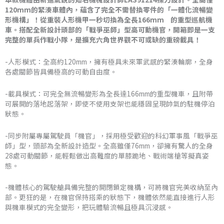
NT$2,102
120mm的緊湊車體內，蘊含了完全不需替換零件的「一體化流暢變
形機構」！從重裝人形機甲一秒切換為全長166mm 的重型巡航機
到
車。搭配全新設計頭部的「戰爭巫師」型高可動機官，開箱即是一支
完整的單兵作戰小隊，是擴充六角世界觀不可或缺的重磅載具！
NT$2,190
-人形模式：全高約120mm，擁有極具未來軍武感的緊湊輪廓，全身
各處關節皆具備極高的可動自由度。
-載具模式：可完全無流暢變形為全長達166mm的重型機車，且附帶
可展開的落地起落架，即使不使用支架也能穩固呈現帥氣的駐機停泊
狀態。
-同步附屬專屬駕駛員「機官」，採用極受歡迎的科幻軍事風「戰爭巫
師」型，頭部為全新設計造型。全高雖僅76mm，卻擁有驚人的全身
28處可動關節，能輕鬆做出高難度的單膝跪地、戰術端槍等擬真姿
態。
-機體核心的駕駛艙具備完整的開閉鎖定機構，可將機官完美收納至內
部。更狂的是，在機官保持搭乘的狀態下，機體依然能直接進行人形
與機車模式的完全變形，把玩體驗流暢且極具沉浸感。