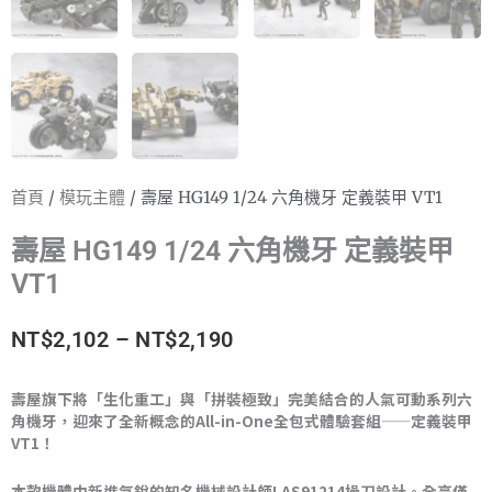
首頁
/
模玩主體
/ 壽屋 HG149 1/24 六角機牙 定義裝甲 VT1
壽屋 HG149 1/24 六角機牙 定義裝甲
VT1
價
NT$
2,102
–
NT$
2,190
格
壽屋旗下將「生化重工」與「拼裝極致」完美結合的人氣可動系列六
角機牙，迎來了全新概念的All-in-One全包式體驗套組——定義裝甲
範
VT1！
圍：
本款機體由新進氣銳的知名機械設計師LAS91214操刀設計。全高僅