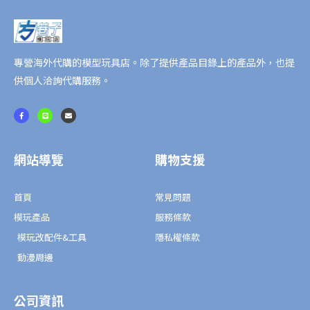
專營海外代購的模型玩具店。除了提供產品目錄上的產品外，也提
供個人洽詢代購服務。
F
L
E
a
i
n
c
n
v
e
e
e
b
l
o
o
o
p
網站導覽
購物支援
k
e
-
f
首頁
常見問題
模玩產品
服務條款
模玩改配件&工具
隱私權條款
動漫周邊
公司資訊