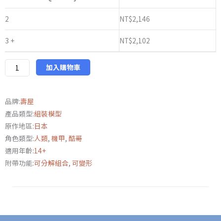
HG149
1/24
2
NT$
2,146
六
3 +
NT$
2,102
角
機
牙
加入購物車
定
義
品牌:
壽屋
裝
產品類型:
組裝模型
甲
原作地區:
日本
VT1
角色類型:
人類
,
機甲
,
酷哥
數
適用年齡:
14+
量
附帶功能:
可分解組合
,
可變形