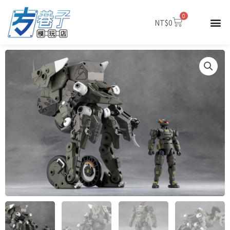
跳
0
至
購
NT$
0
物
主
籃
要
內
容