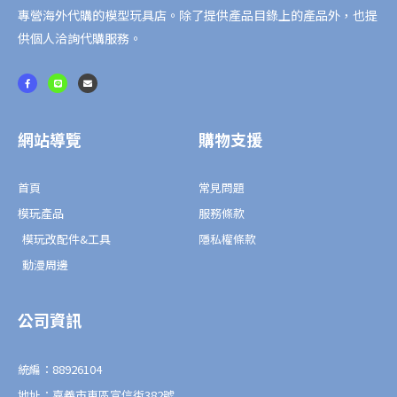
專營海外代購的模型玩具店。除了提供產品目錄上的產品外，也提
供個人洽詢代購服務。
F
L
E
a
i
n
c
n
v
e
e
e
b
l
o
o
o
p
網站導覽
購物支援
k
e
-
f
首頁
常見問題
模玩產品
服務條款
模玩改配件&工具
隱私權條款
動漫周邊
公司資訊
統編：88926104
地址：嘉義市東區宣信街382號