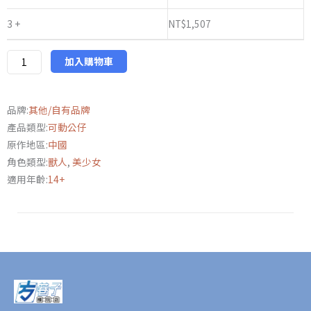
陸
3 +
NT$
1,507
修
理
師
加入購物車
莉
婭
品牌:
其他/自有品牌
糖
產品類型:
可動公仔
果
原作地區:
中國
樂
角色類型:
獸人
,
美少女
園
適用年齡:
14+
樣
式
異
色
版
數
量