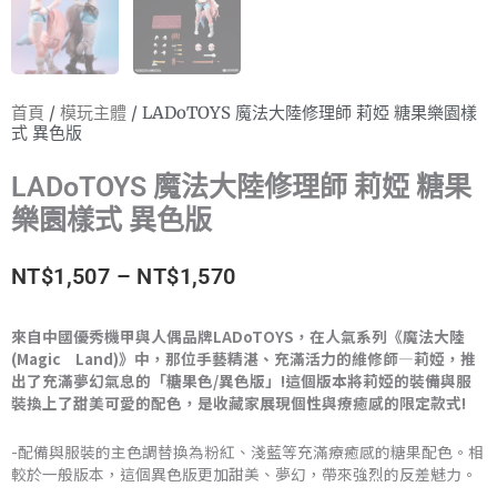
首頁
/
模玩主體
/ LADoTOYS 魔法大陸修理師 莉婭 糖果樂園樣
式 異色版
LADoTOYS 魔法大陸修理師 莉婭 糖果
樂園樣式 異色版
價
NT$
1,507
–
NT$
1,570
格
來自中國優秀機甲與人偶品牌LADoTOYS，在人氣系列《魔法大陸
(Magic Land)》中，那位手藝精湛、充滿活力的維修師—莉婭，推
範
出了充滿夢幻氣息的「糖果色/異色版」!這個版本將莉婭的裝備與服
裝換上了甜美可愛的配色，是收藏家展現個性與療癒感的限定款式!
圍：
NT$1,507
-配備與服裝的主色調替換為粉紅、淺藍等充滿療癒感的糖果配色。相
較於一般版本，這個異色版更加甜美、夢幻，帶來強烈的反差魅力。
到