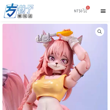
跳
0
至
購
NT$
0
物
主
籃
要
內
容