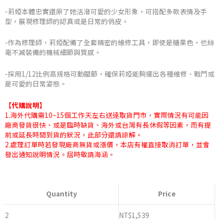
-莉婭本體忠實還原了她活潑可愛的少女形象，可搭配多款表情及手
NT$1,570
型，展現修理師的認真或是日常的俏皮。
-作為修理師，莉婭配備了全套精密的維修工具，即使是糖果色，也絲
毫不減裝備的機械細節與質感。
-採用1/12比例高規格可動關節，確保莉婭能夠擺出各種維修、戰鬥或
是可愛的日常姿態。
【代購說明】
1.海外代購需10~15個工作天左右送達取貨門市，實際情況有可能因
廠商發貨很快、或是臨時缺貨、海外或台灣有長休假等因素，而有提
前或延長時間到貨的狀況，此部分還請諒解。
2.處理訂單時若發現廠商無貨或漲價，本店有權直接取消訂單，並會
發出通知說明情況。屆時敬請海涵。
LADoTOYS
魔
Quantity
Price
法
大
2
NT$
1,539