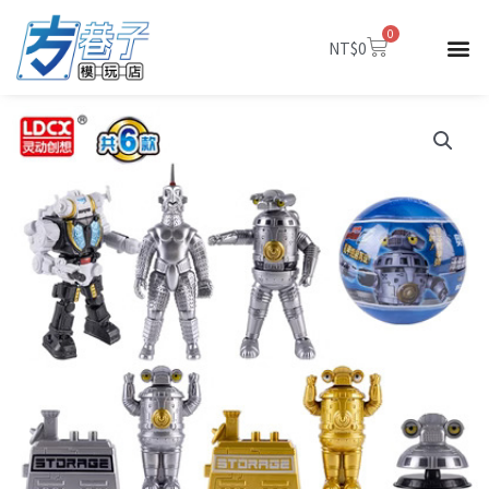
跳
0
至
購
NT$
0
物
主
籃
要
內
容