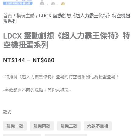
首頁
/
模玩主體
/ LDCX 靈動創想《超人力霸王傑特》特空機扭
蛋系列
LDCX 靈動創想《超人力霸王傑特》特
空機扭蛋系列
價
NT$
144
–
NT$
660
格
-特攝劇《超人力霸王傑特》登場的特空機系列化為扭蛋登場!!
範
-每款都有不同的玩點，等你來把玩~
圍：
LDCX
NT$144
靈
款式
動
到
隨機一款
隨機兩款
隨機三款
六款不重複
創
NT$660
想