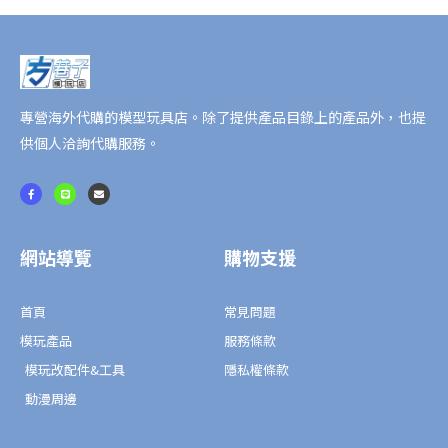
專營海外代購的模型玩具店。除了提供產品目錄上的產品外，也提
供個人洽詢代購服務。
F
L
E
a
i
n
c
n
v
e
e
e
b
l
o
o
o
p
網站導覽
購物支援
k
e
-
f
首頁
常見問題
模玩產品
服務條款
模玩改配件&工具
隱私權條款
動漫周邊