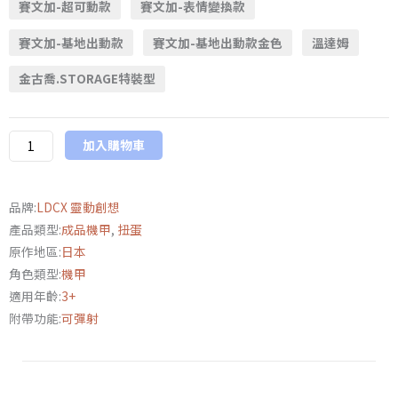
賽文加-超可動款
賽文加-表情變換款
《超
人
賽文加-基地出動款
賽文加-基地出動款金色
溫達姆
力
金古喬.STORAGE特裝型
霸
王
傑
加入購物車
特》
特
空
品牌:
LDCX 靈動創想
機
產品類型:
成品機甲
,
扭蛋
扭
原作地區:
日本
蛋
角色類型:
機甲
系
適用年齡:
3+
列
附帶功能:
可彈射
數
量