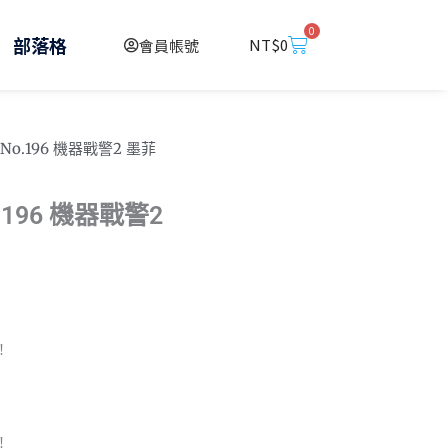
0
購
部落格
NT$
0
會員帳號
物
籃
X No.196 機器戰警2 墨菲
o.196 機器戰警2
！
！