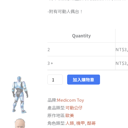
NT$3,11
-附有可動人偶台！
到
NT$3,24
Medicom
Toy
Quantity
MAFEX
No.196
2
NT$
3
機
3 +
NT$
3
器
戰
警
加入購物車
2
墨
品牌:
Medicom Toy
菲
產品類型:
可動公仔
頭
原作地區:
歐美
Ver.
角色類型:
人類
,
機甲
,
酷哥
數