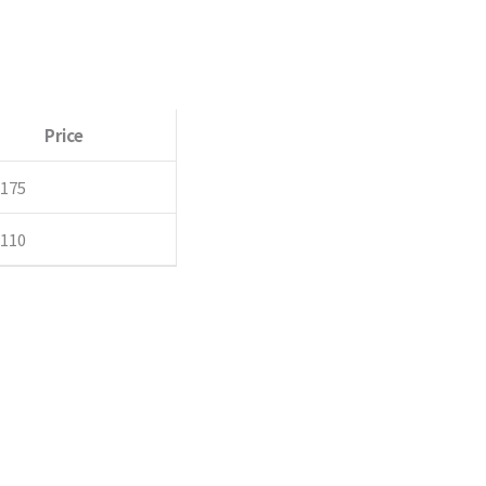
0
0
Price
,175
,110