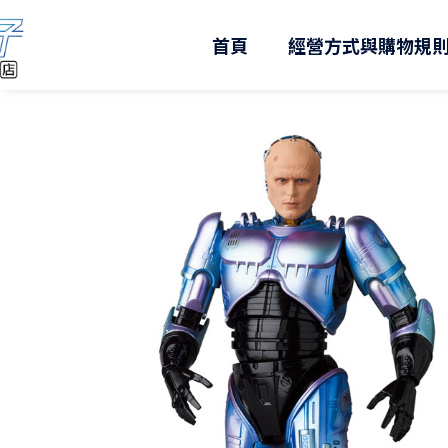
跳
至
首頁
經營方式與購物規
主
要
內
容