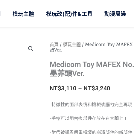
則
模玩主體
模玩改(配)件&工具
動漫周邊
首頁
/
模玩主體
/ Medicom Toy MAFE
頭Ver.
Medicom Toy MAFEX N
墨菲頭Ver.
價
NT$
3,110
–
NT$
3,240
格
-特徵性的面部表情和機械後腦勺完全再現
範
-手槍可以用替換部件存放在右大腿上！
圍：
-附帶被凱恩嚴重損壞的崩潰部件的新部件