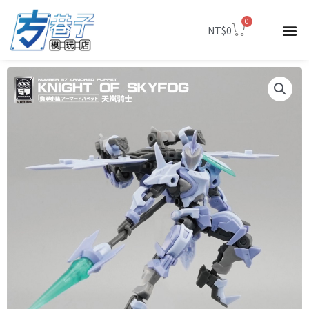
跳
0
至
購
NT$
0
物
主
籃
要
內
容