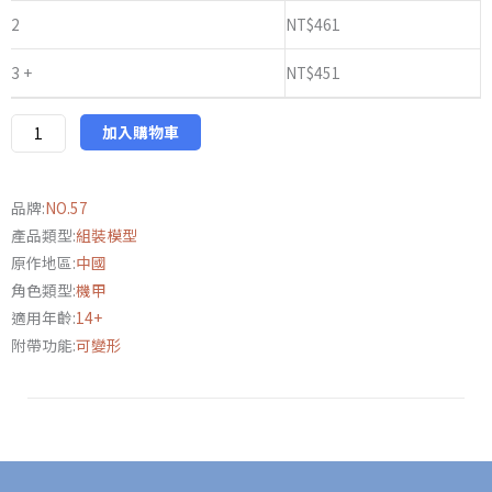
小
2
NT$
461
隊
3 +
NT$
451
天
嵐
騎
加入購物車
士
1/24
品牌:
NO.57
附
產品類型:
組裝模型
特
原作地區:
中國
典
角色類型:
機甲
數
適用年齡:
14+
量
附帶功能:
可變形