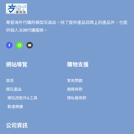
專營海外代購的模型玩具店。除了提供產品目錄上的產品外，也提
供個人洽詢代購服務。
F
L
E
a
i
n
c
n
v
e
e
e
b
l
o
o
o
p
網站導覽
購物支援
k
e
-
f
首頁
常見問題
模玩產品
服務條款
模玩改配件&工具
隱私權條款
動漫周邊
公司資訊