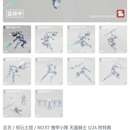
首頁
/
模玩主體
/ NO.57 傀甲小隊 天嵐騎士 1/24 附特典