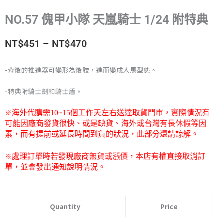
NO.57 傀甲小隊 天嵐騎士 1/24 附特典
價
NT$
451
–
NT$
470
格
-背後的推進器可變形為後肢，進而變成人馬型態。
範
-特典附騎士劍和騎士盾。
圍：
※
海外代購需
10~15
個工作天左右送達取貨門市，
實際情況有
NT$451
可能因廠商發貨很快、或是缺貨、海外或台灣有長休假等因
素，而有提前或延長時間到貨的狀況，此部分還請諒解。
到
※
處理訂單時若發現廠商無貨或漲價，本店有權直接取消訂
NT$470
單，並會發出通知說明情況。
NO.57
傀
Quantity
Price
甲