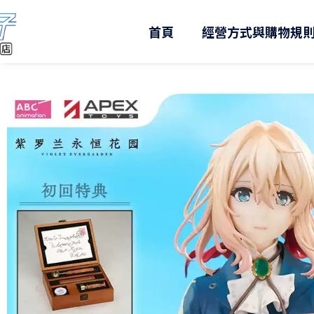
跳
至
首頁
經營方式與購物規
主
要
內
容