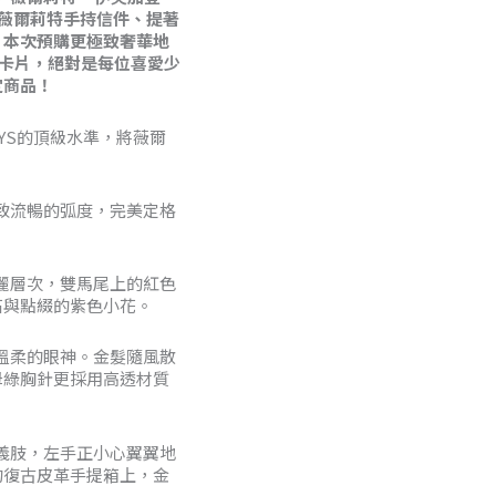
了薇爾莉特手持信件、提著
9
。本次預購更極致奢華地
售卡片，絕對是每位喜愛少
定商品！
0
OYS的頂級水準，將薇爾
致流暢的弧度，完美定格
。
麗層次，雙馬尾上的紅色
石與點綴的紫色小花。
溫柔的眼神。金髮隨風散
母綠胸針更採用高透材質
義肢，左手正小心翼翼地
的復古皮革手提箱上，金