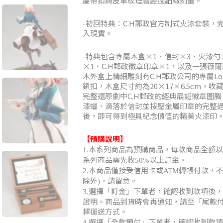
屬帶扣與皮革紋理皆經過細緻刻畫。
-初回特典：C.H郵政官方制式火漆套裝，
入現實。
-特典包含專屬木盒×1、信封×3、火漆勺
×1、C.H郵政徽章印章×1，以及一張薇
木外盒上精細雕刻有C.H郵政公司的專屬L
鎖扣，木盒尺寸約為20×17×6.5cm，
完整還原劇中C.H郵政的經典展翅徽章圖
漆蠟、滴落於信封並按壓金屬印章的完整
後，即可得到極具紀念價值的精美火漆印
【預購說明】
本系列商品為預購商品，每款商品全額以
1.
系列商品需先收
以上訂金。
50%
本商品僅接受信用卡或
轉帳付款，
2.
ATM
除外
，請留意。
)
選擇「訂金」下單者，確認收到款項後，
3.
證明。商品到貨時會再通知，請至「尾款
擇運送方式。
選擇「全款預付」下單者，確認收到款項
4.