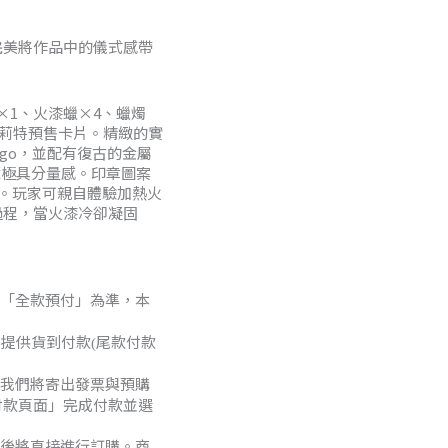
完美將作品中的儀式感帶
×1、火漆蠟×4、蠟燭
爾莉特預售卡片。精緻的實
ogo，並配有復古的金屬
收藏極具分量感。印章圖案
騰。玩家可親自體驗加熱火
過程，當火漆冷卻凝固
。
「全款預付」為準，本
不提供貨到付款
尾款付款
(
我們將寄出發票與預購
付款頁面」完成付款並選
後將直接進行訂購。商