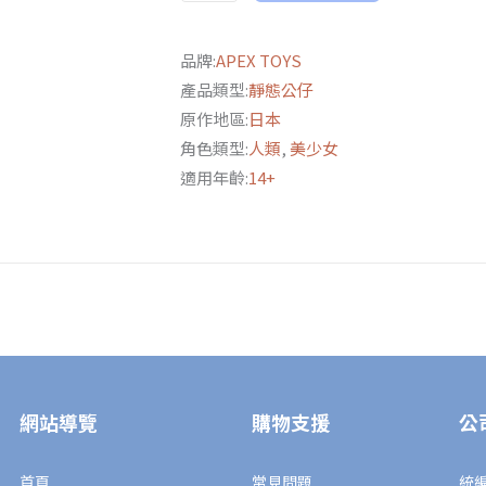
恆
花
品牌:
APEX TOYS
園》
產品類型:
靜態公仔
薇
原作地區:
日本
爾
角色類型:
人類
,
美少女
莉
適用年齡:
14+
特
·
伊
芙
加
登
自
動
網站導覽
購物支援
公
手
記
首頁
常見問題
統編