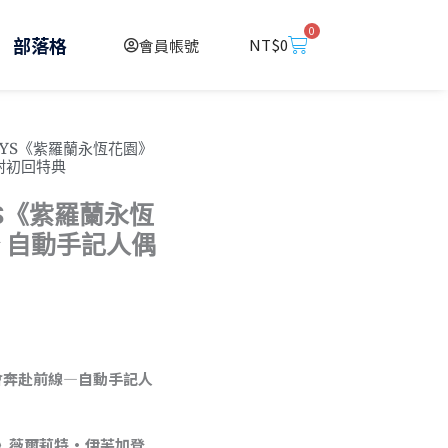
0
購
部落格
NT$
0
會員帳號
物
籃
-TOYS《紫羅蘭永恆花園》
 附初回特典
OYS《紫羅蘭永恆
 自動手記人偶
會奔赴前線—自動手記人
園》薇爾莉特·伊芙加登