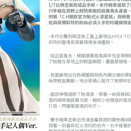
1/7比例塗裝完成品手辦。本作精準還原
NT$3,13
行李箱在原野上輕快奔跑的經典雋永身姿
附隨「C.H郵政官方制式火漆套裝」與預
到
佐與薇爾莉特的粉絲必須入手的珍藏級限
NT$6,54
-本作在雕刻與塗裝工藝上展現出APEX-T
莉特的靈魂氣質展現得淋漓盡致。
-從正面看去，裙擺隨著微風與步伐呈現極
了她踏在草地上的輕盈瞬間，畫面感極強
-背面展現出白色裙擺與棕色內襯交織的華
絲帶輕盈飄動。地台更精心製作了原野碎
-面部神情還原了她清澈、帶著一絲探尋與
落的線條極具層次感，胸前少佐贈送的祖
打造，閃耀著靈魂的光芒。
-雙手精準塗裝出充滿金屬質感的銀色機械
捏著一封蓋有紅火漆印的信件。右手提著