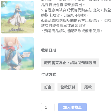
品到貨後會直接安排寄出。
若遇廠商缺貨或價格異動無法出貨，將全
5.
逾期未取貨，訂金恕不退還。
商品實際到貨時間依官方出貨進度、國際
6.
故有可能會提早或延遲到貨。
預購商品請勿搭配點數或優惠使用。
7.
預
購
截單日期
26
廠商售完為止，請詳閱預購說明
年
8
付款方式
月
APEX-
訂金
全款預付
尾款
TOYS《紫
羅
蘭
加入購物車
永