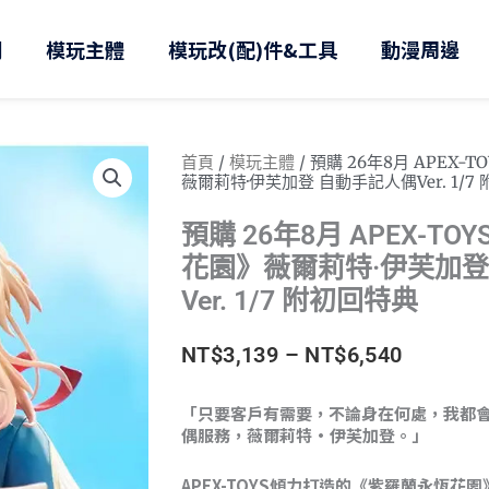
則
模玩主體
模玩改(配)件&工具
動漫周邊
首頁
/
模玩主體
/ 預購 26年8月 APEX
薇爾莉特·伊芙加登 自動手記人偶Ver. 1/7
預購 26年8月 APEX-T
花園》薇爾莉特·伊芙加登
Ver. 1/7 附初回特典
價
NT$
3,139
–
NT$
6,540
格
「只要客戶有需要，不論身在何處，我都
偶服務，薇爾莉特·伊芙加登。」
範
圍：
APEX-TOYS傾力打造的《紫羅蘭永恆花