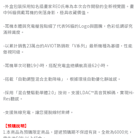
-外盒包裝採用知名插畫家REO氏專為本次合作開發的全新視覺圖。畫
中96貓佩戴耳機的俐落身影，極具收藏價值。
-耳機本體與充電艙皆點綴了代表96貓的Logo與圖騰，色彩低調卻充
滿辨識度。
-以累計銷售23萬台的AVIOT熱銷款「V系列」最新機種為基礎，性能
傲視同級。
-耳機單次可聽19小時，搭配充電盒總續航高達62小時。
-搭載「自動調整混合主動降噪」，根據環境自動優化靜謐感。
-採用「混合雙驅動單體2.0」技術，支援LDAC™高音質解碼，實現Hi-
Res聽感。
-支援無線充電，讓您擺脫線材束縛。
【預購說明】
1.本商品為預購限定商品，錯過預購期不保證有貨。全款為6000元，
需先收50%以上訂金。