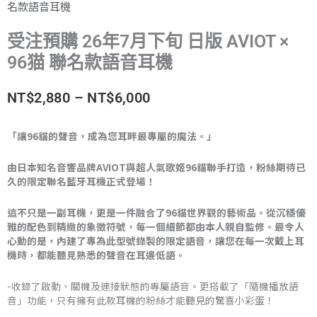
名款語音耳機
受注預購 26年7月下旬 日版 AVIOT ×
96猫 聯名款語音耳機
價
NT$
2,880
–
NT$
6,000
格
「讓96貓的聲音，成為您耳畔最專屬的魔法。」
範
由日本知名音響品牌AVIOT與超人氣歌姬96貓聯手打造，粉絲期待已
圍：
久的限定聯名藍牙耳機正式登場！
NT$2,880
這不只是一副耳機，更是一件融合了96貓世界觀的藝術品。從沉穩優
雅的配色到精緻的象徵符號，每一個細節都由本人親自監修。最令人
到
心動的是，內建了專為此型號錄製的限定語音，讓您在每一次戴上耳
機時，都能聽見熟悉的聲音在耳邊低語。
NT$6,000
-收錄了啟動、關機及連接狀態的專屬語音。更搭載了「隨機播放語
音」功能，只有擁有此款耳機的粉絲才能聽見的驚喜小彩蛋！