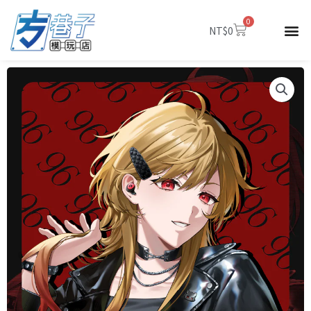
跳
0
至
購
NT$
0
物
主
籃
要
內
容