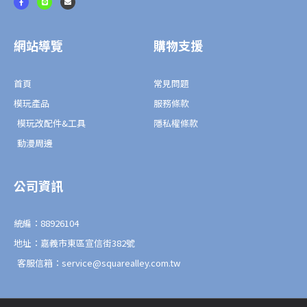
a
i
n
c
n
v
e
e
e
b
l
o
o
o
p
網站導覽
購物支援
k
e
-
f
首頁
常見問題
模玩產品
服務條款
模玩改配件&工具
隱私權條款
動漫周邊
公司資訊
統編：88926104
地址：嘉義市東區宣信街382號
客服信箱：service@squarealley.com.tw