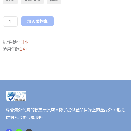
月
下
旬
加入購物車
日
版
AVIOT
原作地區:
日本
×
適用年齡:
14+
96
猫
聯
名
款
語
音
耳
專營海外代購的模型玩具店。除了提供產品目錄上的產品外，也提
機
供個人洽詢代購服務。
數
量
F
L
E