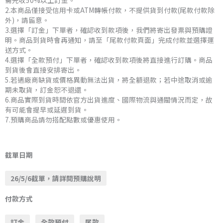
2.本商品僅接受信用卡或ATM轉帳付款，不提供貨到付款(尾款付款除
外)，請留意。
3.選擇「訂金」下單者，確認收到款項後，我們將寄出發票與預購證
明。商品到貨時會再通知，請至「尾款付款頁面」完成付款並選擇運
送方式。
4.選擇「全款預付」下單者，確認收到款項後將直接進行訂購。商品
到貨後會直接安排寄出。
5.若遇廠商缺貨或價格異動無法出貨，將全額退款；若中途取消或逾
期未取貨，訂金恕不退還。
6.商品實際到貨時間依官方出貨進度、國際物流與通關情況而定，故
有可能會提早或延遲到貨。
7.預購商品請勿搭配點數或優惠使用。
受
注
截單日期
預
26/5/6截單，請詳閱預購說明
購
26
付款方式
年
7
訂金
全款預付
尾款