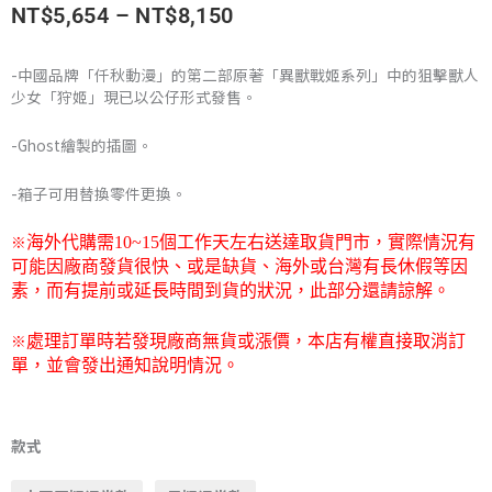
價
NT$
5,654
–
NT$
8,150
格
-中國品牌「仟秋動漫」的第二部原著「異獸戰姬系列」中的狙擊獸人
少女「狩姬」現已以公仔形式發售。
範
圍：
-Ghost繪製的插圖。
NT$5,654
-箱子可用替換零件更換。
到
※
海外代購需
10~15
個工作天左右送達取貨門市，
實際情況有
可能因廠商發貨很快、或是缺貨、海外或台灣有長休假等因
NT$8,150
素，而有提前或延長時間到貨的狀況，此部分還請諒解。
※
處理訂單時若發現廠商無貨或漲價，本店有權直接取消訂
單，並會發出通知說明情況。
【限
制
款式
級】