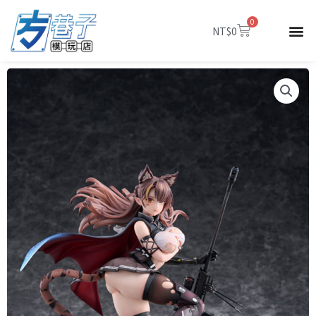
跳
0
至
購
NT$
0
物
主
籃
要
內
容