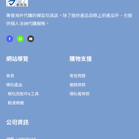
版/AMIAMI
特
專營海外代購的模型玩具店。除了提供產品目錄上的產品外，也提
典
供個人洽詢代購服務。
版
數
F
L
E
a
i
n
量
c
n
v
e
e
e
b
l
o
o
o
p
網站導覽
購物支援
k
e
-
f
首頁
常見問題
模玩產品
服務條款
模玩改配件&工具
隱私權條款
動漫周邊
公司資訊
統編：88926104