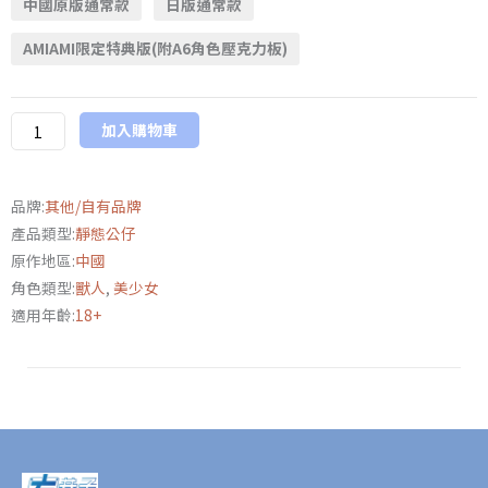
中國原版通常款
日版通常款
日
版
AMIAMI限定特典版(附A6角色壓克力板)
仟
秋
動
加入購物車
漫
異
獸
品牌:
其他/自有品牌
戰
產品類型:
靜態公仔
姬
原作地區:
中國
狙
角色類型:
獸人
,
美少女
擊
適用年齡:
18+
手
狩
姬
1/7
通
常