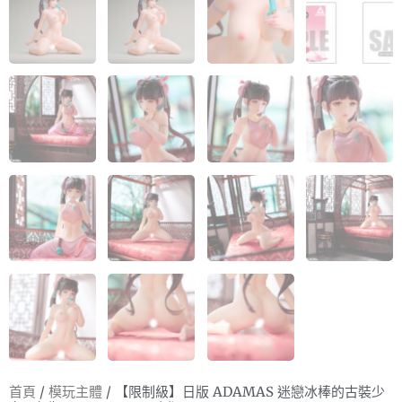
首頁
/
模玩主體
/ 【限制級】日版 ADAMAS 迷戀冰棒的古裝少