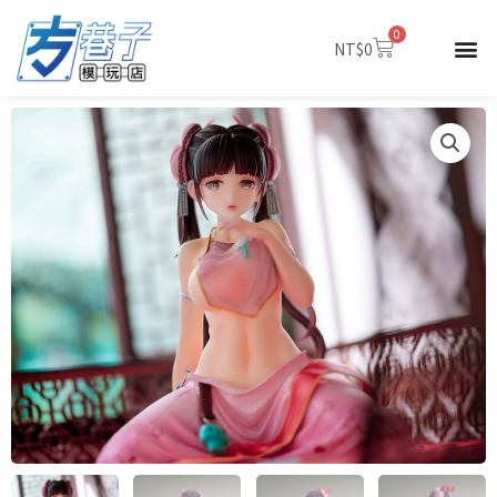
跳
0
至
購
NT$
0
物
主
籃
要
內
容