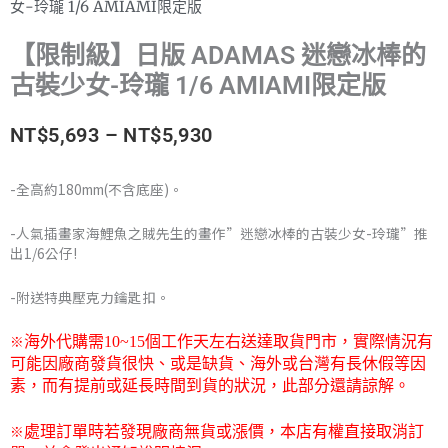
女-玲瓏 1/6 AMIAMI限定版
【限制級】日版 ADAMAS 迷戀冰棒的
古裝少女-玲瓏 1/6 AMIAMI限定版
價
NT$
5,693
–
NT$
5,930
格
-全高約180mm(不含底座)。
範
-人氣插畫家海鯉魚之賊先生的畫作”迷戀冰棒的古裝少女-玲瓏”推
圍：
出1/6公仔!
NT$5,693
-附送特典壓克力鑰匙扣。
到
※
海外代購需
10~15
個工作天左右送達取貨門市，
實際情況有
可能因廠商發貨很快、或是缺貨、海外或台灣有長休假等因
NT$5,930
素，而有提前或延長時間到貨的狀況，此部分還請諒解。
※
處理訂單時若發現廠商無貨或漲價，本店有權直接取消訂