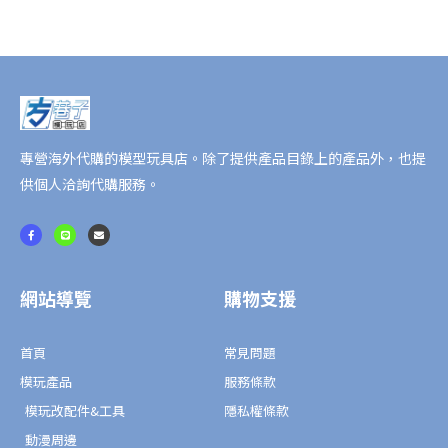
瓏
1/6
AMIAMI
限
定
版
數
專營海外代購的模型玩具店。除了提供產品目錄上的產品外，也提
量
供個人洽詢代購服務。
F
L
E
a
i
n
c
n
v
e
e
e
b
l
o
o
o
p
網站導覽
購物支援
k
e
-
f
首頁
常見問題
模玩產品
服務條款
模玩改配件&工具
隱私權條款
動漫周邊