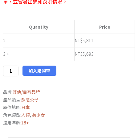
單，並會發出通知說明情況。
【限
制
Quantity
Price
級】
日
2
NT$
5,811
版
3 +
NT$
5,693
ADAMAS
迷
戀
加入購物車
冰
棒
品牌:
其他/自有品牌
的
產品類型:
靜態公仔
古
原作地區:
日本
裝
角色類型:
人類
,
美少女
少
適用年齡:
18+
女-
玲