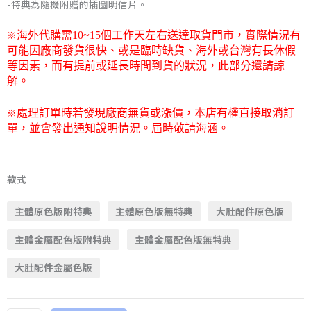
-特典為隨機附贈的插圖明信片。
到
※
海外代購需
10~15
個工作天左右送達取貨門市，
實際情況有
NT$8,230
可能因廠商發貨很快、或是臨時缺貨、海外或台灣有長休假
等因素，而有提前或延長時間到貨的狀況，此部分還請諒
解。
※
處理訂單時若發現廠商無貨或漲價，本店有權直接取消訂
單，並會發出通知說明情況。屆時敬請海涵。
【限
制
款式
級】
主體原色版附特典
主體原色版無特典
大肚配件原色版
絕
版
主體金屬配色版附特典
主體金屬配色版無特典
品
Native
大肚配件金屬色版
Second
Axe《對