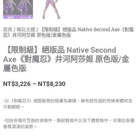
首頁
/
模玩主體
/ 【限制級】絕版品 Native Second Axe《對魔
忍》井河阿莎姬 原色版/金屬色版
【限制級】絕版品 Native Second
Axe《對魔忍》井河阿莎姬 原色版/金
屬色版
價
NT$
3,226
–
NT$
8,230
格
-以《對魔忍3》遊戲啟發的插畫為基礎，擁有超性感的色情身體和全
可動關節。
範
圍：
-包括各種可互換的表情件、胸部替換件以及下體替換件，可擺出各種
春風蕩漾的姿勢。
NT$3,226