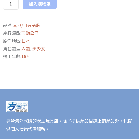
魔
加入購物車
忍》
井
品牌:
其他/自有品牌
河
產品類型:
可動公仔
阿
原作地區:
日本
莎
角色類型:
人類
,
美少女
姬
適用年齡:
18+
原
色
版/
金
屬
色
版
數
量
專營海外代購的模型玩具店。除了提供產品目錄上的產品外，也提
供個人洽詢代購服務。