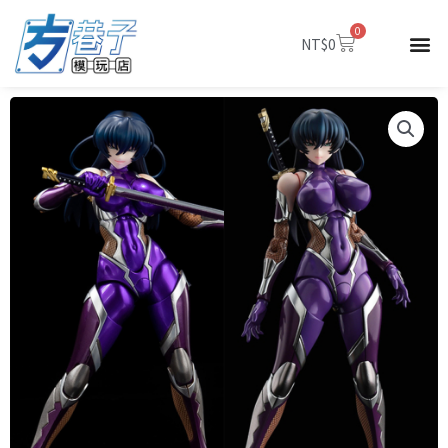
跳
0
至
購
NT$
0
物
主
籃
要
內
容