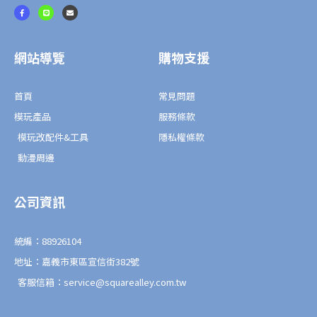
F
L
E
a
i
n
c
n
v
e
e
e
b
l
o
o
o
p
網站導覽
購物支援
k
e
-
f
首頁
常見問題
模玩產品
服務條款
模玩改配件&工具
隱私權條款
動漫周邊
公司資訊
統編：88926104
地址：嘉義市東區宣信街382號
客服信箱：service@squarealley.com.tw