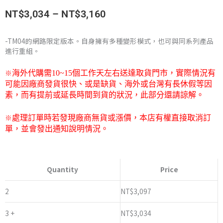
價
NT$
3,034
–
NT$
3,160
格
-TM04的網路限定版本。自身擁有多種變形模式，也可與同系列產品
進行重組。
範
圍：
※
海外代購需
10~15
個工作天左右送達取貨門市，
實際情況有
可能因廠商發貨很快、或是缺貨、海外或台灣有長休假等因
NT$3,034
素，而有提前或延長時間到貨的狀況，此部分還請諒解。
到
※
處理訂單時若發現廠商無貨或漲價，本店有權直接取消訂
單，並會發出通知說明情況。
NT$3,160
TAKARATOMY
網
Quantity
Price
路
限
2
NT$
3,097
定
3 +
NT$
3,034
版