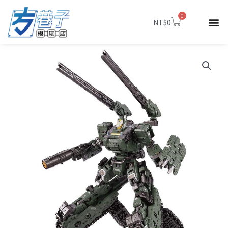
跳
0
至
購
NT$
0
物
主
籃
要
內
容