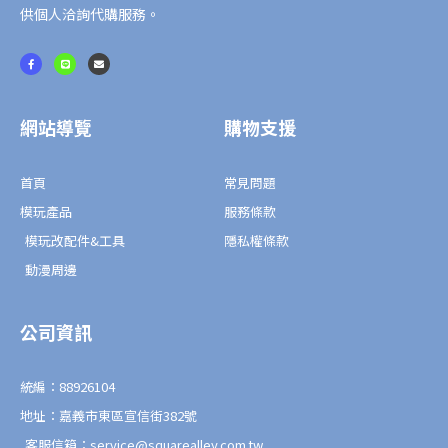
量
供個人洽詢代購服務。
F
L
E
a
i
n
c
n
v
e
e
e
b
l
o
o
o
p
網站導覽
購物支援
k
e
-
f
首頁
常見問題
模玩產品
服務條款
模玩改配件&工具
隱私權條款
動漫周邊
公司資訊
統編：88926104
地址：嘉義市東區宣信街382號
客服信箱：service@squarealley.com.tw