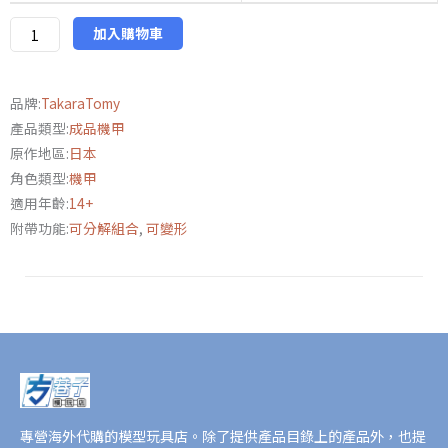
戴
亞
加入購物車
克
隆
品牌:
TakaraTomy
TM-
產品類型:
成品機甲
08
原作地區:
日本
戰
角色類型:
機甲
術
適用年齡:
14+
突
附帶功能:
可分解組合
,
可變形
擊
者
宇
宙
海
兵
隊
版
數
專營海外代購的模型玩具店。除了提供產品目錄上的產品外，也提