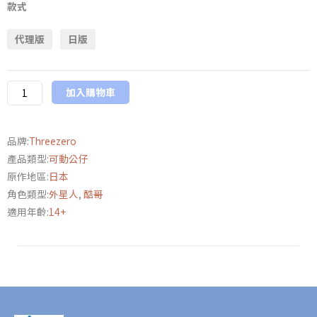
ZERO
款式
FigZero
代理版
日版
S
6
英
加入購物車
吋
新.
超
品牌:
Threezero
人
產品類型:
可動公仔
力
原作地區:
日本
霸
角色類型:
外星人
,
酷哥
王
適用年齡:
14+
佐
菲
數
量