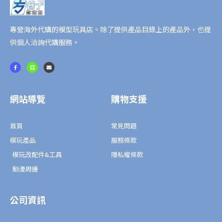
專營海外代購的模型玩具店。除了提供產品目錄上的產品外，也提
供個人洽詢代購服務。
F
L
E
a
i
n
c
n
v
e
e
e
b
l
o
o
o
p
網站導覽
購物支援
k
e
-
f
首頁
常見問題
模玩產品
服務條款
模玩改配件&工具
隱私權條款
動漫周邊
公司資訊