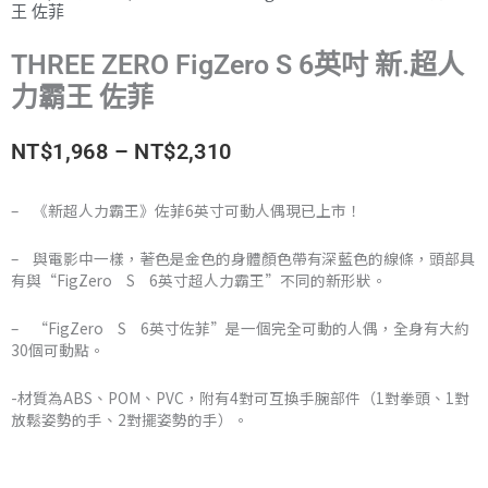
王 佐菲
THREE ZERO FigZero S 6英吋 新.超人
力霸王 佐菲
價
NT$
1,968
–
NT$
2,310
格
– 《新超人力霸王》佐菲6英寸可動人偶現已上市！
範
– 與電影中一樣，著色是金色的身體顏色帶有深藍色的線條，頭部具
圍：
有與“FigZero S 6英寸超人力霸王”不同的新形狀。
NT$1,968
– “FigZero S 6英寸佐菲”是一個完全可動的人偶，全身有大約
30個可動點。
到
-材質為ABS、POM、PVC，附有4對可互換手腕部件（1對拳頭、1對
NT$2,310
放鬆姿勢的手、2對擺姿勢的手）。
THREE