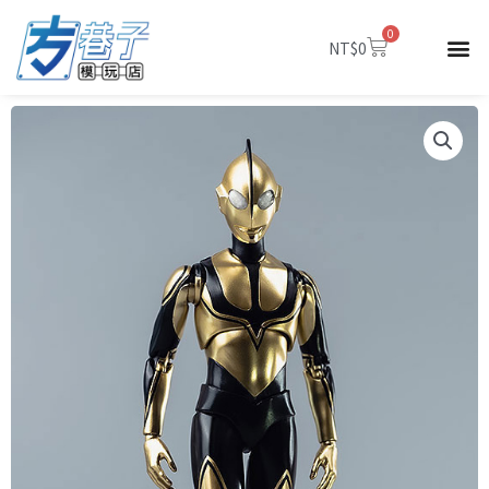
跳
0
至
購
NT$
0
物
主
籃
要
內
容