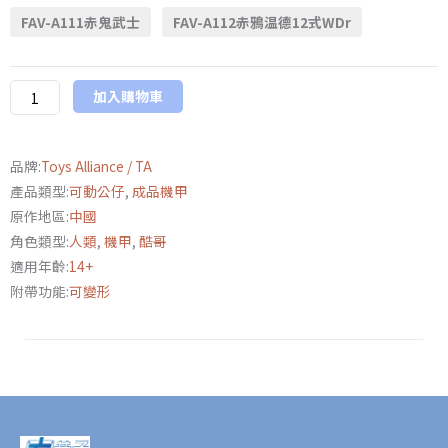
FAV-A111赤鬼武士
FAV-A112赤鴉温德12式WDr
雨
戰
爭
加入購物車
FAV-
A111
赤
品牌:
Toys Alliance / TA
鬼
產品類型:
可動公仔
,
成品機甲
武
原作地區:
中國
士、
角色類型:
人類
,
機甲
,
酷哥
A112
適用年齡:
14+
赤
附帶功能:
可變形
鴉
温
德
12
式
WDr