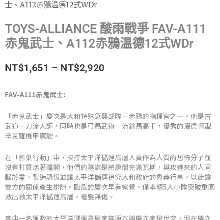
士、A112赤鴉温德12式WDr
TOYS-ALLIANCE 酸雨戰爭 FAV-A111
赤鬼武士、A112赤鴉温德12式WDr
價
NT$
1,651
–
NT$
2,920
格
FAV-A111赤鬼武士:
範
「赤鬼武士」慶次是大和特殊急襲部隊－赤鴉的指揮官之一。他是古
圍：
武道一刀流大師，同時也是弓馬武術－流鏑馬高手，優秀的溫德輕型
辛克羅機甲駕駛。
NT$1,651
在「影巢行動」中，挾持太平洋儲運高層人員作為人質的恐怖分子並
到
沒有打算活著離開，他們的陰謀是將房間充滿瓦斯，與攻進來的人同
歸於盡，製造恐慌並讓太平洋儲運追究大和政府的魯莽行事，以此讓
NT$2,920
雙方的關係產生嫌隙。臨危的慶次早有察覺，僅率領5人小隊突破重圍
救出救太平洋儲運高層，毫髮無傷。
其中一名獲救的太平洋儲運高層家族原本與慶次家是世交，但在慶次