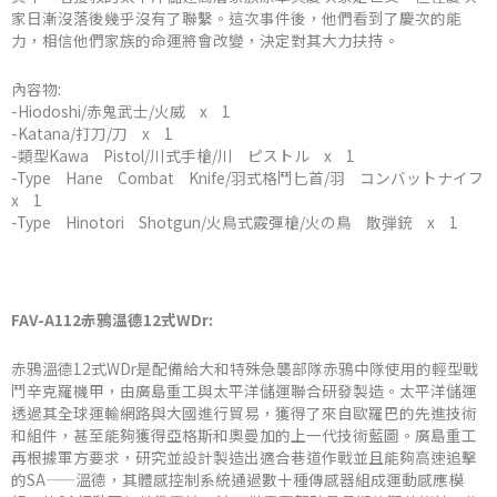
家日漸沒落後幾乎沒有了聯繫。這次事件後，他們看到了慶次的能
力，相信他們家族的命運將會改變，決定對其大力扶持。
內容物:
-Hiodoshi/赤鬼武士/火威 x 1
-Katana/打刀/刀 x 1
-類型Kawa Pistol/川式手槍/川 ピストル x 1
-Type Hane Combat Knife/羽式格鬥匕首/羽 コンバットナイフ
x 1
-Type Hinotori Shotgun/火鳥式霰彈槍/火の鳥 散弾銃 x 1
FAV-A112赤鴉温德12式WDr:
赤鴉溫德12式WDr是配備給大和特殊急襲部隊赤鴉中隊使用的輕型戰
鬥辛克羅機甲，由廣島重工與太平洋儲運聯合研發製造。太平洋儲運
透過其全球運輸網路與大國進行貿易，獲得了來自歐羅巴的先進技術
和組件，甚至能夠獲得亞格斯和奧曼加的上一代技術藍圖。廣島重工
再根據軍方要求，研究並設計製造出適合巷道作戰並且能夠高速追擊
的SA——溫德，其體感控制系統通過數十種傳感器組成運動感應模