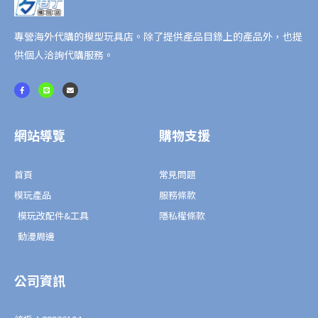
數
量
專營海外代購的模型玩具店。除了提供產品目錄上的產品外，也提
供個人洽詢代購服務。
F
L
E
a
i
n
c
n
v
e
e
e
b
l
o
o
o
p
網站導覽
購物支援
k
e
-
f
首頁
常見問題
模玩產品
服務條款
模玩改配件&工具
隱私權條款
動漫周邊
公司資訊