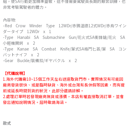
組，使SA行動更加精準靈敏，這不僅需要駕駛員長期的艱苦訓練，也
非常考驗駕駛者的體力。
內容物:
-Red Crow Winder Type 12WDr/赤鴉溫德12式WDr/赤烏ワイン
ダータイプ 12WDr x 1
-Type Hanabi SA Submachine Gun/花火式SA衝鋒鎗/花火 SA
小軽機関鈳 x 2
-Type Kanae SA Combat Knife/葉式SA格鬥匕首/葉 SA コン
バットナイフ x 2
-Gear Buckle/裝備扣/ギヤバクル x 2
【代購說明】
1.海外代購需10~15個工作天左右送達取貨門市，實際情況有可能因
廠商發貨很快、或是臨時缺貨、海外或台灣有長休假等因素，而有提
前或延長時間到貨的狀況，此部分還請諒解。
2.處理訂單時若發現廠商無貨或漲價，本店有權直接取消訂單，並會
發出通知說明情況。屆時敬請海涵。
TOYS-
ALLIANCE
款式
酸