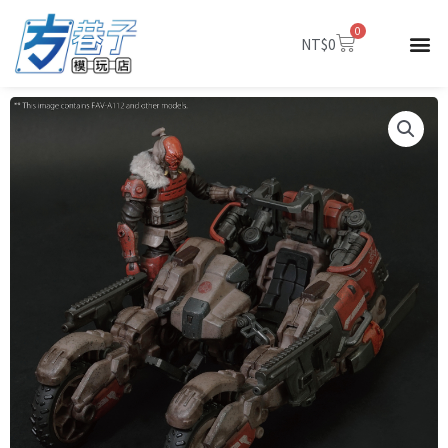
跳
0
至
購
NT$
0
物
主
籃
要
內
容