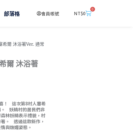
0
購
部落格
NT$
0
會員帳號
物
籃
 塞希爾 沐浴著Ver. 通常
 塞希爾 沐浴著
驚喜！ 這次第8村人塞希
場。 妖精村的居民們非
對森林妖精表示禮貌，村
浴著。 透過這款新作，
表情與嫵媚姿態。