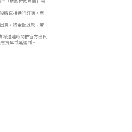
請至「尾款付款頁面」完
項後將直接進行訂購。商
法出貨，將全額退款；若
。實際送達時間依官方出貨
能會提早或延遲到。