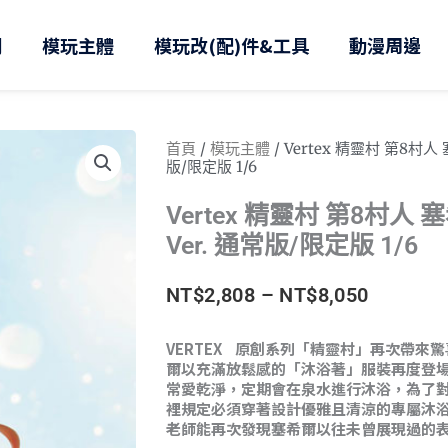
則
模玩主體
模玩改(配)件&工具
動漫周邊
首頁
/
模玩主體
/ Vertex 精靈村 第8村人
版/限定版 1/6
Vertex 精靈村 第8村人
Ver. 通常版/限定版 1/6
價
NT$
2,808
–
NT$
8,050
格
VERTEX 原創系列「精靈村」再次帶來
爾以充滿放鬆感的「沐浴著」服裝再度登
範
常愛乾淨，定期會在泉水進行沐浴，為了
裡規定必須穿著設計優雅且清涼的專屬沐
圍：
老師能再次發現塞希爾以往未曾展現過的