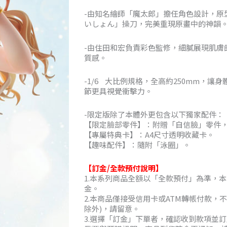
NT$2,80
-由知名繪師「魔太郎」擔任角色設計，原
到
いしょん」操刀，完美重現原畫中的神韻
NT$8,05
-由住田和宏負責彩色監修，細膩展現肌膚
質感。
-1/6 大比例規格，全高約250mm，讓
節更具視覺衝擊力。
-限定版除了本體外更包含以下獨家配件：
【限定臉部零件】：附贈「自信臉」零件
【專屬特典卡】：A4尺寸透明收藏卡。
【趣味配件】：隨附「泳圈」。
【訂金/全款預付說明】
1.本系列商品全額以「全款預付」為準，本
金。
2.本商品僅接受信用卡或ATM轉帳付款，
除外)，請留意。
3.選擇「訂金」下單者，確認收到款項並