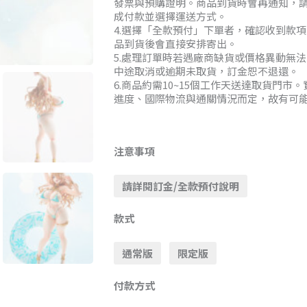
發票與預購證明。商品到貨時會再通知，
成付款並選擇運送方式。
4.選擇「全款預付」下單者，確認收到款
品到貨後會直接安排寄出。
5.處理訂單時若遇廠商缺貨或價格異動無
中途取消或逾期未取貨，訂金恕不退還。
6.商品約需10~15個工作天送達取貨門市
進度、國際物流與通關情況而定，故有可
Vertex
精
注意事項
靈
請詳閱訂金/全款預付說明
村
第
款式
8
村
通常版
限定版
人
塞
付款方式
希