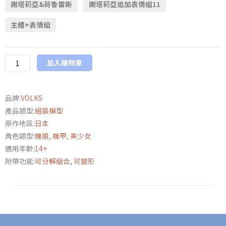
謝塔莉亞&荷魯雷斯
謝塔莉亞追加表情組11
造
型
主體+表情組
村
VLOCKer’s
FIORE
加入購物車
謝
塔
莉
品牌:
VOLKS
亞
產品類型:
組裝模型
&
原作地區:
日本
荷
角色類型:
機娘
,
機甲
,
美少女
魯
適用年齡:
14+
雷
附帶功能:
可分解組合
,
可變形
斯、
謝
塔
莉
亞