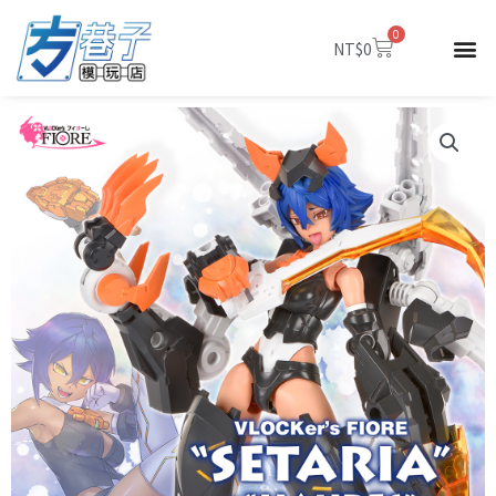
跳
0
至
購
NT$
0
物
主
籃
要
內
容