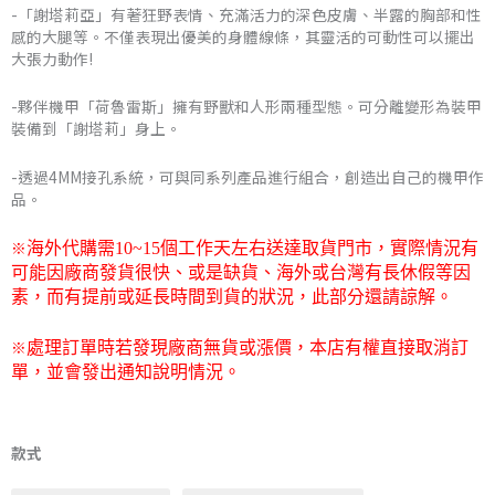
-「謝塔莉亞」有著狂野表情、充滿活力的深色皮膚、半露的胸部和性
到
感的大腿等。不僅表現出優美的身體線條，其靈活的可動性可以擺出
大張力動作!
NT$3,860
-夥伴機甲「荷魯雷斯」擁有野獸和人形兩種型態。可分離變形為裝甲
裝備到「謝塔莉」身上。
-透過4MM接孔系統，可與同系列產品進行組合，創造出自己的機甲作
品。
※
海外代購需
10~15
個工作天左右送達取貨門市，
實際情況有
可能因廠商發貨很快、或是缺貨、海外或台灣有長休假等因
素，而有提前或延長時間到貨的狀況，此部分還請諒解。
※
處理訂單時若發現廠商無貨或漲價，本店有權直接取消訂
單，並會發出通知說明情況。
日
版
款式
VOLKS