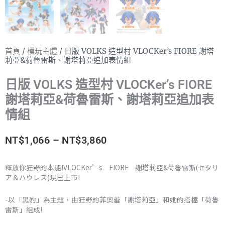
首頁
/
模玩主體
/ 日版 VOLKS 造型村 VLOCKer’s FIORE 謝塔
莉亞&荷魯雷斯、謝塔莉亞追加表情組
日版 VOLKS 造型村 VLOCKer’s FIORE
謝塔莉亞&荷魯雷斯、謝塔莉亞追加表
情組
價
NT$
1,066
–
NT$
3,860
格
釋放你狂野的本能!VLOCKer’s FIORE 謝塔莉亞&荷魯雷斯(セタリ
ア＆ハウレス)現已上市!
範
圍：
-以「黑豹」為主題，由狂野的菲奧蕾「謝塔莉亞」和她的搭檔「荷魯
雷斯」組成!
NT$1,066