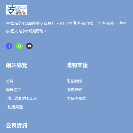
追
加
表
專營海外代購的模型玩具店。除了提供產品目錄上的產品外，也提
情
供個人洽詢代購服務。
組
數
F
L
E
a
i
n
量
c
n
v
e
e
e
b
l
o
o
o
p
網站導覽
購物支援
k
e
-
f
首頁
常見問題
模玩產品
服務條款
模玩改配件&工具
隱私權條款
動漫周邊
公司資訊