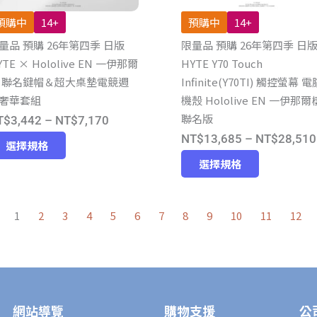
品
頁
預購中
14+
預購中
14+
頁
面
量品 預購 26年第四季 日版
限量品 預購 26年第四季 日
面
選
YTE × Hololive EN 一伊那爾
HYTE Y70 Touch
選
擇
 聯名鍵帽＆超大桌墊電競週
Infinite(Y70TI) 觸控螢幕 電
擇
選
奢華套組
機殼 Hololive EN 一伊那爾
選
項
聯名版
價
T$
3,442
–
NT$
7,170
項
NT$
13,685
–
NT$
28,510
此
格
選擇規格
此
產
範
選擇規格
產
品
圍：
品
有
NT$3,442
1
2
3
4
5
6
7
8
9
10
11
12
有
多
到
多
種
NT$7,170
種
款
款
式。
式。
可
網站導覽
購物支援
公
可
在