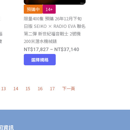
頁
預購中
14+
面
版
限量400隻 預購 26年12月下旬
選
日版 SEIKO × RADIO EVA 聯名
擇
腦
第二彈 新世紀福音戰士 2號機
選
棲
200米潛水機械錶
項
價
NT$
17,827
–
NT$
37,140
價
此
格
選擇規格
產
格
範
品
範
圍：
有
圍：
NT$17,827
13
14
15
16
17
下一頁
多
NT$13,685
到
種
到
NT$37,140
款
NT$28,510
式。
可
司資訊
在