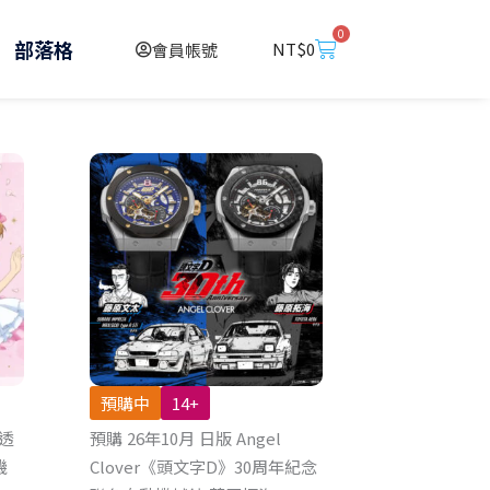
0
購
部落格
NT$
0
會員帳號
物
籃
預購中
14+
 透
預購 26年10月 日版 Angel
機
Clover《頭文字D》30周年紀念