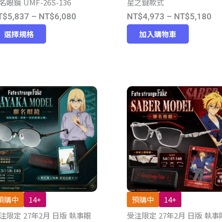
名眼鏡 UMF-26S-136
星之鍵款式
價
價
T$
5,837
–
NT$
6,080
NT$
4,973
–
NT$
5,180
此
格
格
選擇規格
加入購物車
產
範
範
品
圍：
圍
有
NT$5,837
NT
多
到
到
種
NT$6,080
NT
款
式。
可
在
產
品
頁
預購中
14+
預購中
14+
面
注限定 27年2月 日版 執事眼
受注限定 27年2月 日版 執事
選