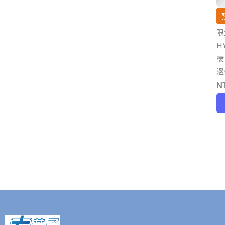
限
H
棲
邊
N