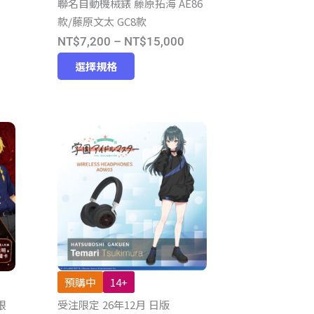
聯名自動機械錶 藤原拓海 AE86
款/藤原文太 GC8款
價
NT$
7,200
–
NT$
15,000
此
格
選擇規格
產
範
：
品
圍：
$4,973
有
NT$7,200
多
到
$5,180
種
NT$15,000
款
式。
可
在
產
品
預購中
14+
頁
眼
受注限定 26年12月 日版
面