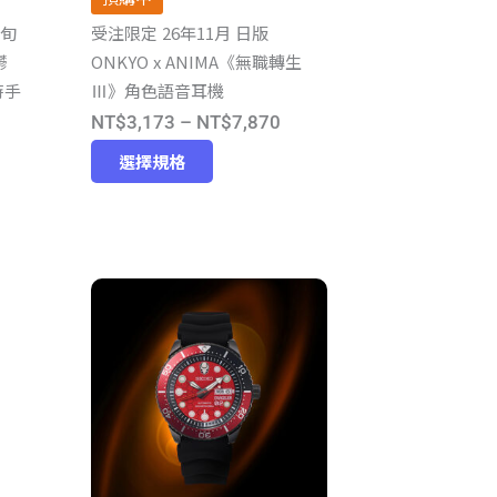
頁
中旬
受注限定 26年11月 日版
面
鬱
ONKYO x ANIMA《無職轉生
選
時手
Ⅲ》角色語音耳機
擇
價
NT$
3,173
–
NT$
7,870
選
價
此
格
項
選擇規格
產
格
範
品
範
圍：
有
圍：
NT$3,173
多
T$9,062
到
種
到
NT$7,870
款
T$18,880
式。
可
在
產
品