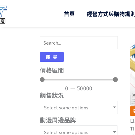
跳
至
首頁
經營方式與購物規
主
要
內
容
搜尋
價格區間
0
—
50000
銷售狀況
Select some options
動漫周邊品牌
日
T
Select some options