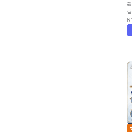
鏡
香
N