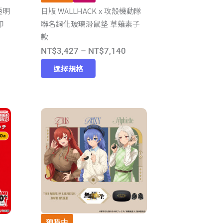
透明
日版 WALLHACK x 攻殼機動隊
面
印
聯名鋼化玻璃滑鼠墊 草薙素子
選
款
擇
價
NT$
3,427
–
NT$
7,140
選
此
格
項
選擇規格
產
範
品
：
圍：
有
$4,973
NT$3,427
多
到
種
$5,180
NT$7,140
款
式。
可
在
產
品
預購中