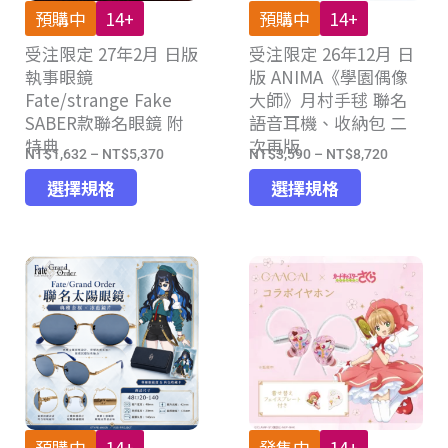
產
品
預購中
14+
預購中
14+
品
頁
受注限定 27年2月 日版
頁
受注限定 26年12月 日
面
執事眼鏡
版 ANIMA《學園偶像
面
選
Fate/strange Fake
大師》月村手毬 聯名
選
擇
SABER款聯名眼鏡 附
語音耳機、收納包 二
擇
選
特典
次再版
選
項
NT$
1,632
–
NT$
5,370
NT$
3,590
–
NT$
8,720
價
價
項
此
此
格
格
選擇規格
選擇規格
產
產
範
範
品
品
圍：
圍：
有
有
NT$1,632
NT$3,59
多
多
到
到
種
種
NT$5,370
NT$8,72
款
款
式。
式。
可
可
在
在
產
產
預購中
14+
發售中
14+