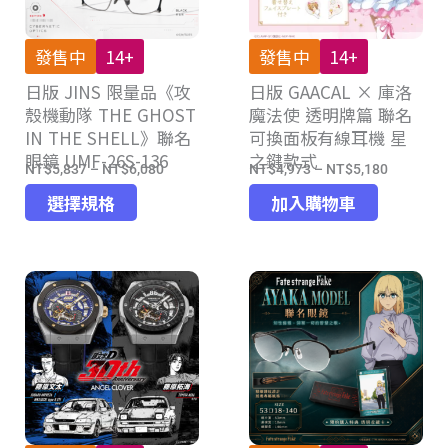
發售中
14+
發售中
14+
日版 JINS 限量品《攻
日版 GAACAL × 庫洛
殼機動隊 THE GHOST
魔法使 透明牌篇 聯名
IN THE SHELL》聯名
可換面板有線耳機 星
眼鏡 UMF-26S-136
之鍵款式
NT$
5,837
–
NT$
6,080
NT$
4,973
–
NT$
5,180
價
價
此
格
格
選擇規格
加入購物車
產
範
範
品
圍：
圍：
有
NT$5,837
NT$4,97
多
到
到
種
NT$6,080
NT$5,18
款
式。
可
在
產