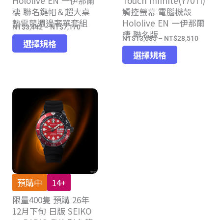
Hololive EN 一伊那爾
Touch Infinite(Y70TI)
選
擇
棲 聯名鍵帽＆超大桌
觸控螢幕 電腦機殼
擇
選
墊電競週邊奢華套組
Hololive EN 一伊那爾
選
項
NT$
3,442
–
NT$
7,170
價
棲 聯名版
項
NT$
13,685
–
NT$
28,510
此
價
格
選擇規格
此
產
格
選擇規格
範
產
品
範
圍：
品
有
圍：
NT$3,442
有
多
NT$13
到
多
種
到
NT$7,170
種
款
NT$28
款
式。
式。
可
可
在
在
產
產
品
預購中
14+
品
頁
限量400隻 預購 26年
頁
面
12月下旬 日版 SEIKO
面
選