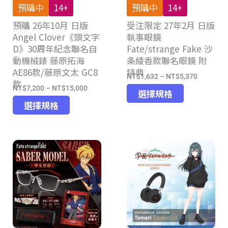
預購中
14+
預購中
14+
品
預購 26年10月 日版
頁
受注限定 27年2月 日版
Angel Clover《頭文字
執事眼鏡
面
D》30周年紀念聯名自
Fate/strange Fake 沙
選
動機械錶 藤原拓海
条綾香款聯名眼鏡 附
擇
AE86款/藤原文太 GC8
特典
選
NT$
1,632
–
NT$
5,370
價
款
項
NT$
7,200
–
NT$
15,000
此
價
格
選擇規格
此
產
格
選擇規格
範
產
品
範
圍：
品
有
圍：
NT$1,63
有
多
NT$7,200
到
多
種
到
NT$5,37
種
款
NT$15,000
款
式。
式。
可
可
在
在
產