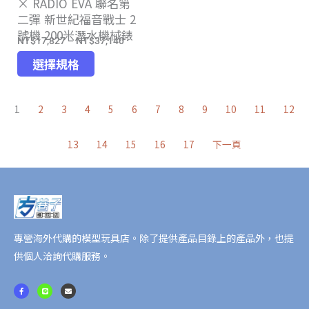
× RADIO EVA 聯名第
選
擇
二彈 新世紀福音戰士 2
擇
選
號機 200米潛水機械錶
選
項
NT$
17,827
–
NT$
37,140
價
項
此
格
選擇規格
產
範
品
圍：
1
2
3
4
5
6
7
8
9
10
11
12
有
NT$17,827
多
到
13
14
15
16
17
下一頁
種
NT$37,140
款
式。
可
在
產
專營海外代購的模型玩具店。除了提供產品目錄上的產品外，也提
品
供個人洽詢代購服務。
頁
面
F
L
E
a
i
n
c
n
v
選
e
e
e