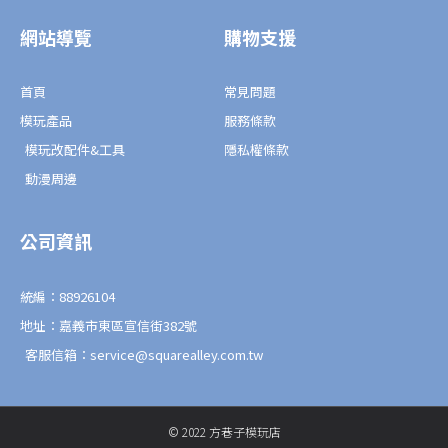
b
l
擇
o
o
o
p
網站導覽
購物支援
k
e
選
-
f
項
首頁
常見問題
模玩產品
服務條款
模玩改配件&工具
隱私權條款
動漫周邊
公司資訊
統編：88926104
地址：嘉義市東區宣信街382號
客服信箱：service@squarealley.com.tw
© 2022 方巷子模玩店