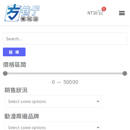
跳
0
至
購
NT$
0
物
主
籃
要
內
容
搜尋
價格區間
0
—
50000
銷售狀況
Select some options
動漫周邊品牌
Select some options