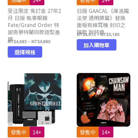
品
品
受注限定 免訂金 27年2
頁
日版 GAACAL《庫洛魔
頁
月 日版 執事眼鏡
法使 透明牌篇》替換
面
面
Fate/Grand Order 特
面板有線耳機 封印之
選
選
諾奇蒂特蘭同款造型墨
鑰款 附特典
擇
擇
NT$
4,973
–
NT$
5,180
價
鏡
選
選
NT$
4,685
–
NT$
4,880
價
格
加入購物車
項
項
此
格
選擇規格
範
產
範
圍：
品
圍：
NT$4,97
有
NT$4,685
到
多
到
NT$5,18
種
NT$4,880
款
式。
可
在
產
發售中
14+
發售中
14+
品