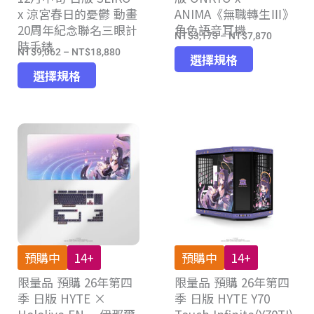
x 涼宮春日的憂鬱 動畫
ANIMA《無職轉生Ⅲ》
選
擇
20周年紀念聯名三眼計
角色語音耳機
擇
選
NT$
3,173
–
NT$
7,870
價
時手錶
選
項
NT$
9,062
–
NT$
18,880
此
價
格
選擇規格
項
此
產
格
選擇規格
範
產
品
範
圍：
品
有
圍：
NT$3,17
有
多
NT$9,062
到
多
種
到
NT$7,87
種
款
NT$18,880
款
式。
式。
可
可
在
在
產
產
品
預購中
14+
預購中
14+
品
頁
限量品 預購 26年第四
頁
限量品 預購 26年第四
面
季 日版 HYTE ×
季 日版 HYTE Y70
面
選