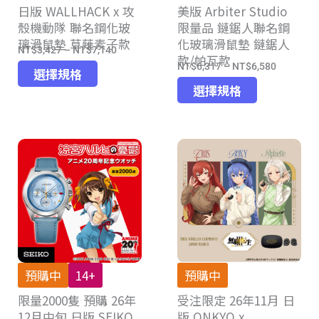
日版 WALLHACK x 攻
頁
美版 Arbiter Studio
殼機動隊 聯名鋼化玻
限量品 鏈鋸人聯名鋼
面
璃滑鼠墊 草薙素子款
化玻璃滑鼠墊 鏈鋸人
選
NT$
3,427
–
NT$
7,140
價
款/帕瓦款
擇
NT$
6,317
–
NT$
6,580
此
價
格
選擇規格
選
此
產
格
選擇規格
範
項
產
品
範
圍：
品
有
圍：
NT$3,427
有
多
NT$6,31
到
多
種
到
NT$7,140
種
款
NT$6,58
款
式。
式。
可
可
在
在
產
產
品
預購中
14+
預購中
品
頁
限量2000隻 預購 26年
受注限定 26年11月 日
頁
面
12月中旬 日版 SEIKO
版 ONKYO x
面
選