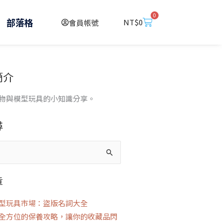
0
購
部落格
NT$
0
會員帳號
物
籃
簡介
物與模型玩具的小知識分享。
尋
章
型玩具市場：盜版名詞大全
全方位的保養攻略，讓你的收藏品閃