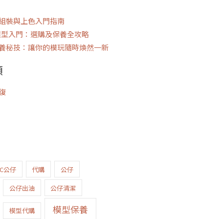
組裝與上色入門指南
模型入門：選購及保養全攻略
養秘技：讓你的模玩隨時煥然一新
類
復
VC公仔
代購
公仔
公仔出油
公仔清潔
模型保養
模型代購