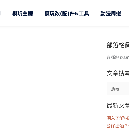
則
模玩主體
模玩改(配)件&工具
動漫周邊
部落格
各種網路購
文章搜
搜
尋
最新文
關
鍵
深入了解模
字:
公仔出油？