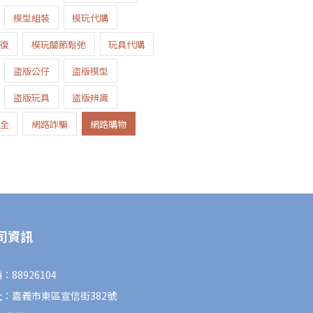
模型組裝
模玩代購
復
模玩關節鬆弛
玩具代購
盜版公仔
盜版模型
盜版玩具
盜版辨識
全
網路詐騙
網路購物
司資訊
：88926104
址：嘉義市東區宣信街382號