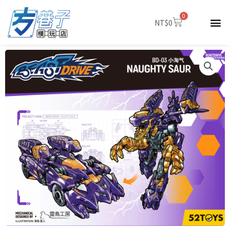
跳
0
至
購
NT$
0
物
主
籃
要
內
容