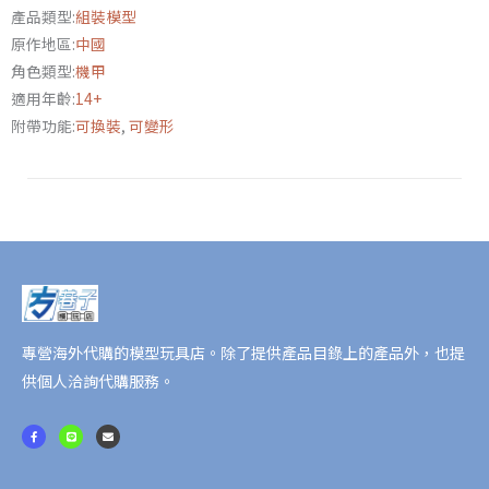
產品類型:
組裝模型
量
原作地區:
中國
角色類型:
機甲
適用年齡:
14+
附帶功能:
可換裝
,
可變形
專營海外代購的模型玩具店。除了提供產品目錄上的產品外，也提
供個人洽詢代購服務。
F
L
E
a
i
n
c
n
v
e
e
e
b
l
o
o