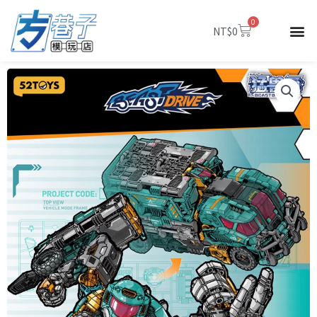
跳
0
至
購
NT$
0
物
主
籃
要
內
容