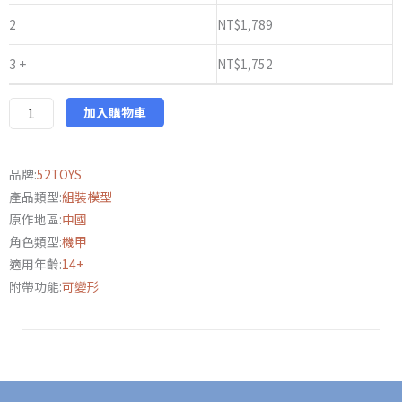
獸
2
NT$
1,789
驅
3 +
NT$
1,752
BD-
13
獨
加入購物車
眼
巨
品牌:
52TOYS
人
產品類型:
組裝模型
數
原作地區:
中國
量
角色類型:
機甲
適用年齡:
14+
附帶功能:
可變形