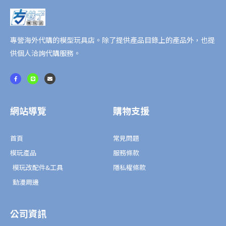
專營海外代購的模型玩具店。除了提供產品目錄上的產品外，也提
供個人洽詢代購服務。
F
L
E
a
i
n
c
n
v
e
e
e
b
l
o
o
o
p
網站導覽
購物支援
k
e
-
f
首頁
常見問題
模玩產品
服務條款
模玩改配件&工具
隱私權條款
動漫周邊
公司資訊