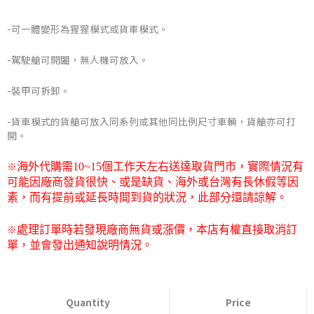
格
-可一體變形為猩猩模式或貨車模式。
範
-駕駛艙可開闔，無人機可放入。
圍：
-裝甲可拆卸。
NT$1,752
-貨車模式的貨艙可放入同系列或其他同比例尺寸車輛，貨艙亦可打
到
開。
NT$1,825
※
海外代購需
10~15
個工作天左右送達取貨門市，
實際情況有
可能因廠商發貨很快、或是缺貨、海外或台灣有長休假等因
素，而有提前或延長時間到貨的狀況，此部分還請諒解。
※
處理訂單時若發現廠商無貨或漲價，本店有權直接取消訂
單，並會發出通知說明情況。
52TOYS
無
Quantity
Price
限