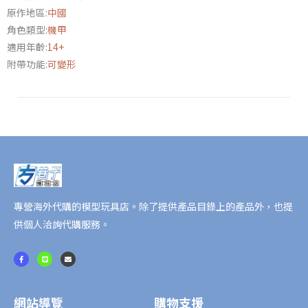
(蠑
原作地區:
中國
螈)
角色類型:
機甲
數
適用年齡:
14+
量
附帶功能:
可變形
專營海外代購的模型玩具店。除了提供產品目錄上的產品外，也提
供個人洽詢代購服務。
F
L
E
a
i
n
c
n
v
e
e
e
b
l
o
o
o
p
網站導覽
購物支援
k
e
-