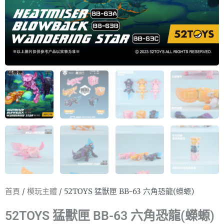
首頁
/
模玩主體
/ 52TOYS 猛獸匣 BB-63 六角恐龍(蠑螈)
52TOYS 猛獸匣 BB-63 六角恐龍(蠑螈)