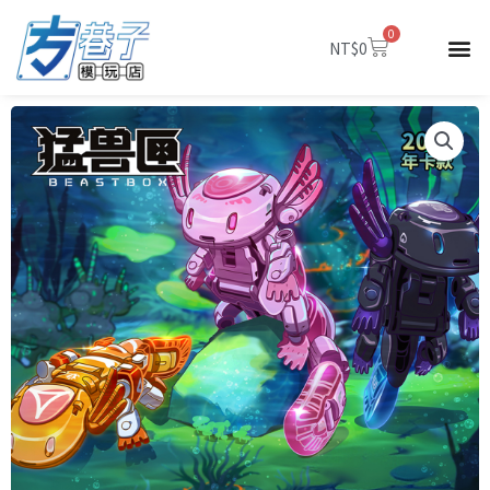
跳
0
至
購
NT$
0
物
主
籃
要
內
容