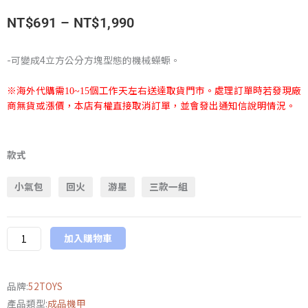
價
NT$
691
–
NT$
1,990
格
-可變成4立方公分方塊型態的機械蠑螈。
範
※海外代購需
個工作天左右送達取貨門市。處理訂單時若發現廠
10~15
圍：
商無貨或漲價，本店有權直接取消訂單，並會發出通知信說明情況。
NT$691
52TOYS
猛
款式
到
獸
NT$1,990
小氣包
回火
游星
三款一組
匣
BB-
63
加入購物車
六
角
恐
品牌:
52TOYS
龍
產品類型:
成品機甲