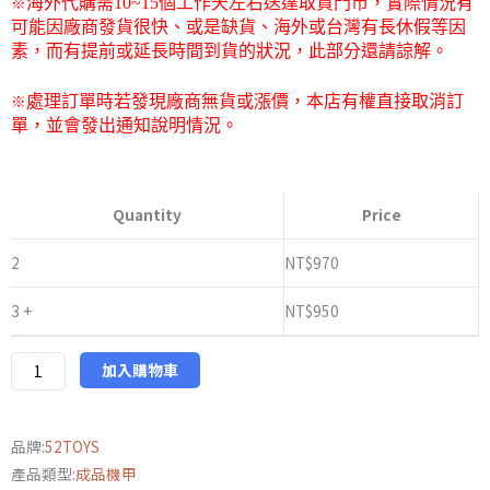
※
海外代購需
10~15
個工作天左右送達取貨門市，
實際情況有
可能因廠商發貨很快、或是缺貨、海外或台灣有長休假等因
素，而有提前或延長時間到貨的狀況，此部分還請諒解。
※
處理訂單時若發現廠商無貨或漲價，本店有權直接取消訂
單，並會發出通知說明情況。
52TOYS
萬
Quantity
Price
能
匣
2
NT$
970
全
3 +
NT$
950
能
小
隊
加入購物車
IB-
05
品牌:
52TOYS
獵
產品類型:
成品機甲
豹