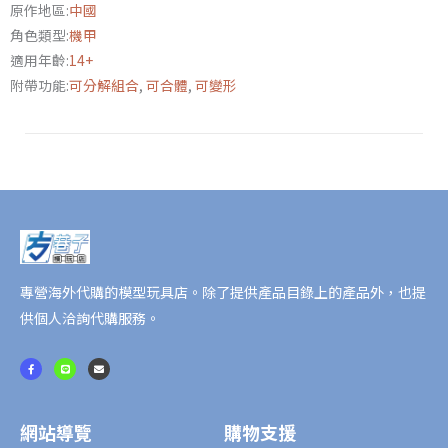
原作地區:
中國
號
角色類型:
機甲
數
適用年齡:
14+
量
附帶功能:
可分解組合
,
可合體
,
可變形
專營海外代購的模型玩具店。除了提供產品目錄上的產品外，也提
供個人洽詢代購服務。
F
L
E
a
i
n
c
n
v
e
e
e
b
l
o
o
o
p
網站導覽
購物支援
k
e
-