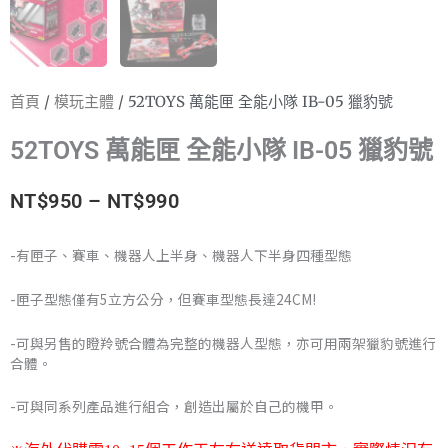
首頁
/
模玩主體
/ 52TOYS 萬能匣 全能小隊 IB-05 獵豹號
52TOYS 萬能匣 全能小隊 IB-05 獵豹號
價
NT$
950
–
NT$
990
格
-有匣子、賽車、機器人上半身、機器人下半身四種型態
範
-匣子型態僅有5立方公分，但賽車型態長達24CM!
圍：
-可與另售的瞪羚號合體為完整的機器人型態，亦可用兩架獵豹號進行
NT$950
合體。
到
-可與同系列產品進行組合，創造出屬於自己的機甲。
NT$990