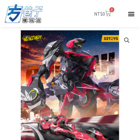
跳
0
至
購
NT$
0
物
主
籃
要
內
容