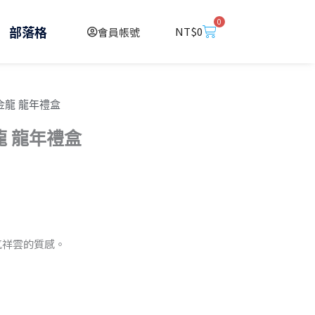
0
購
部落格
NT$
0
會員帳號
物
籃
4 金龍 龍年禮盒
金龍 龍年禮盒
氣祥雲的質感。
9