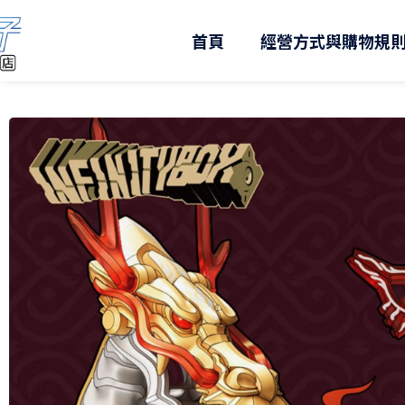
跳
至
首頁
經營方式與購物規
主
要
內
容