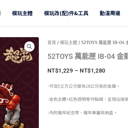
則
模玩主體
模玩改(配)件&工具
動漫周邊
首頁
/
模玩主體
/ 52TOYS 萬能匣 IB-0
52TOYS 萬能匣 IB-04 
價
NT$
1,229
–
NT$
1,280
格
-可從5立方公分變為18公分長的金龍。
範
-金色主體+紅色透明零件點綴，呈現出瑞
圍：
-內附龍年紀念幣、龍年專屬收納盒。
NT$1,22
52TOYS
到