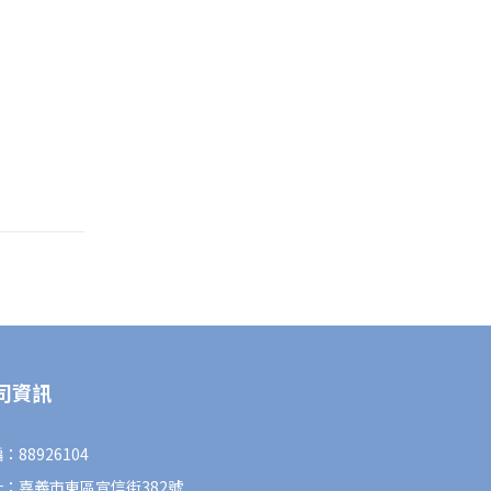
司資訊
：88926104
址：嘉義市東區宣信街382號