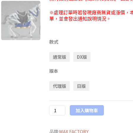
※
處理訂單時若發現廠商無貨或漲價，
單，並會發出通知說明情況。
MAX
FACTORY
款式
限
通常版
DX版
定
販
版本
售
figma
代理版
日版
586
Fate/Grand
Order
加入購物車
Lancer/
阿
爾
品牌:
MAX FACTORY