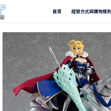
跳
至
首頁
經營方式與購物規
主
要
內
容