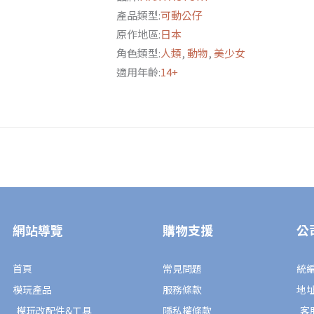
托
產品類型:
可動公仔
莉
原作地區:
日本
亞‧
角色類型:
人類
,
動物
,
美少女
潘
適用年齡:
14+
德
拉
剛
DX
版
數
量
網站導覽
購物支援
公
首頁
常見問題
統編
模玩產品
服務條款
地
模玩改配件&工具
隱私權條款
客服