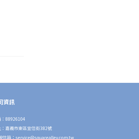
司資訊
：88926104
址：嘉義市東區宣信街382號
信箱：service@squarealley.com.tw