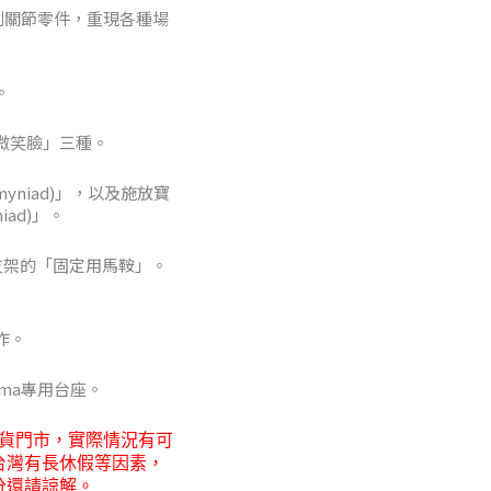
獨創關節零件，重現各種場
6
。
5
微笑臉」三種。
yniad)」，以及施放寶
iad)」。
含有支架的「固定用馬鞍」。
作。
ma專用台座。
貨門市，
實際情況有可
台灣有長休假等因素，
分還請諒解。