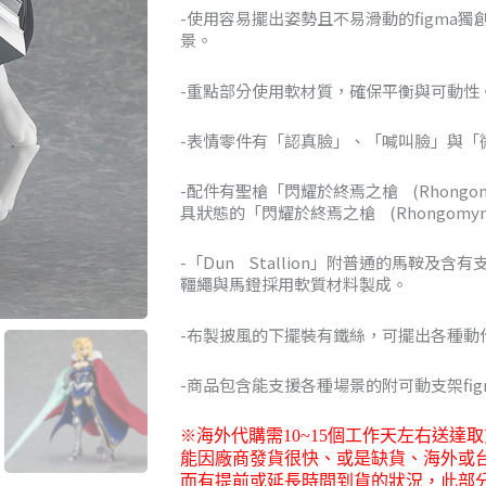
-使用容易擺出姿勢且不易滑動的figma
NT$3,46
景。
到
-重點部分使用軟材質，確保平衡與可動性
NT$5,74
-表情零件有「認真臉」、「喊叫臉」與「
-配件有聖槍「閃耀於終焉之槍 (Rhongom
具狀態的「閃耀於終焉之槍 (Rhongomyn
-「Dun Stallion」附普通的馬鞍及
韁繩與馬鐙採用軟質材料製成。
-布製披風的下擺裝有鐵絲，可擺出各種動
-商品包含能支援各種場景的附可動支架fig
※
海外代購需
10~15
個工作天左右送達取
能因廠商發貨很快、或是缺貨、海外或
而有提前或延長時間到貨的狀況，此部