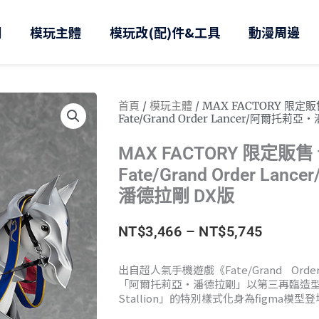
則
模玩主體
模玩改(配)件&工具
動漫周邊
首頁
/
模玩主體
/ MAX FACTORY 限定販售
Fate/Grand Order Lancer/阿爾托莉
MAX FACTORY 限定販售 f
Fate/Grand Order La
潘德拉剛 DX版
價
NT$
3,466
–
NT$
5,745
格
出自超人氣手機遊戲《Fate/Grand Orde
「阿爾托莉亞‧潘德拉剛」以第三再臨造型
範
Stallion」的特別樣式化身為figma模型登
圍：