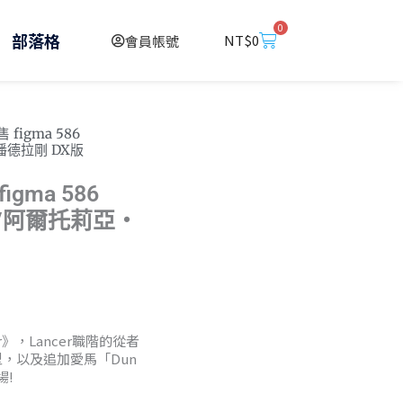
0
購
部落格
NT$
0
會員帳號
物
籃
 figma 586
亞‧潘德拉剛 DX版
igma 586
ncer/阿爾托莉亞‧
r》，Lancer職階的從者
，以及追加愛馬「Dun
場!