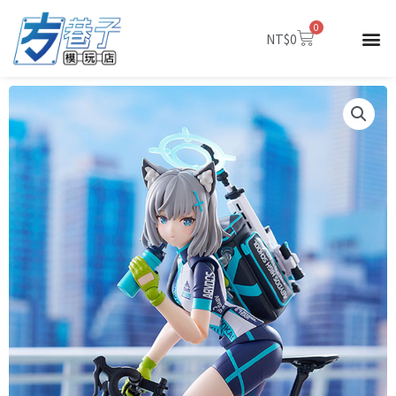
跳
0
至
購
NT$
0
物
主
籃
要
內
容