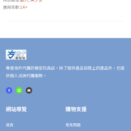
般
適用年齡:
14+
套
裝
特
典
版
數
量
專營海外代購的模型玩具店。除了提供產品目錄上的產品外，也提
供個人洽詢代購服務。
F
L
E
a
i
n
c
n
v
e
e
e
b
l
o
o
o
p
網站導覽
購物支援
k
e
-
f
首頁
常見問題