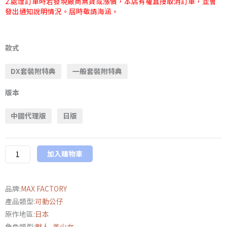
2.處理訂單時若發現廠商無貨或漲價，本店有權直接取消訂單，並會
發出通知說明情況。屆時敬請海涵。
Max
Factory
款式
figma《蔚
DX套裝附特典
一般套裝附特典
藍
檔
版本
案》
砂
中國代理版
日版
狼
白
子
加入購物車
(單
車)
DX
品牌:
MAX FACTORY
套
產品類型:
可動公仔
裝/
原作地區:
日本
一
角色類型:
獸人
,
美少女