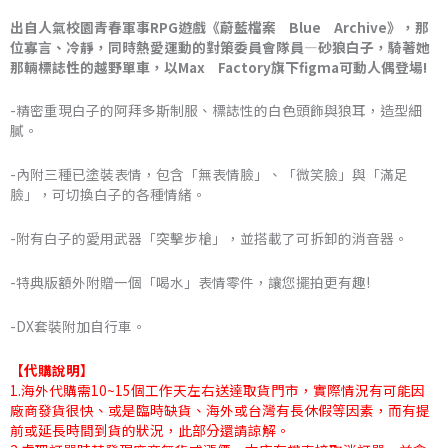
格
出自人氣校園青春軍事RPG遊戲《蔚藍檔案 Blue Archive》，那
位寡言、冷靜，同時熱愛運動的對策委員會隊員—砂狼白子，騎著她
範
那輛標誌性的越野單車，以Max Factory旗下figma可動人偶登場!
圍：
-精密重現白子的阿拜多斯制服、標誌性的白色頭飾與狼耳，造型細
NT$3,456
膩。
到
-內附三種已塗裝表情，包含「無表情臉」、「微笑臉」與「滿足
臉」，可切換白子的各種情緒。
NT$4,660
-附有白子的愛用武器「突擊步槍」，並搭載了可拆卸的消音器。
-特典版額外附贈一個「喝水」表情零件，讓您擺拍更有趣!
-DX套裝附加自行車。
【代購說明】
1.海外代購需10~15個工作天左右送達取貨門市，實際情況有可能因
廠商發貨很快、或是臨時缺貨、海外或台灣有長休假等因素，而有提
前或延長時間到貨的狀況，此部分還請諒解。