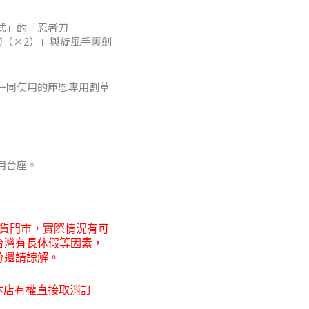
7
式」的「忍者刀
刀（×2）」與旋風手裏劍
0
一同使用的庫恩專用割草
用台座。
貨門市，
實際情況有可
台灣有長休假等因素，
分還請諒解。
本店有權直接取消訂