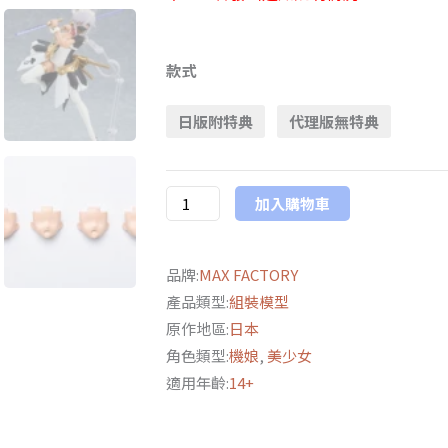
日
版
款式
MAX
日版附特典
代理版無特典
FACTORY
PLAMAX
GP-
加入購物車
06
罪
姬
品牌:
MAX FACTORY
庫
產品類型:
組裝模型
恩
原作地區:
日本
附
角色類型:
機娘
,
美少女
特
適用年齡:
14+
典
數