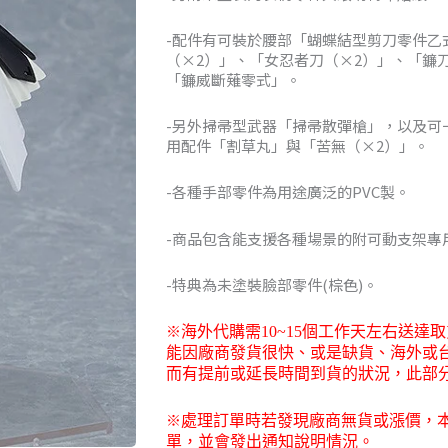
NT$2,47
-配件有可裝於腰部「蝴蝶結型剪刀零件乙
到
（×2）」、「女忍者刀（×2）」、「鐮
「鐮威斷薙零式」。
NT$3,00
-另外掃帚型武器「掃帚散彈槍」，以及可
用配件「割草丸」與「苦無（×2）」。
-各種手部零件為用途廣泛的PVC製。
-商品包含能支援各種場景的附可動支架專
-特典為未塗裝臉部零件(棕色)。
※
海外代購需
10~15
個工作天左右送達取
能因廠商發貨很快、或是缺貨、海外或
而有提前或延長時間到貨的狀況，此部
※
處理訂單時若發現廠商無貨或漲價，
單，並會發出通知說明情況。