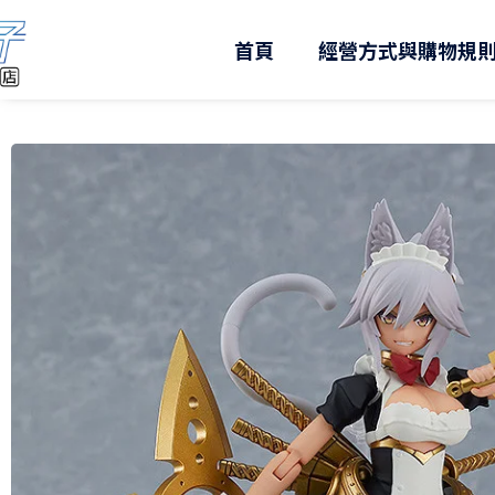
跳
至
首頁
經營方式與購物規
主
要
內
容